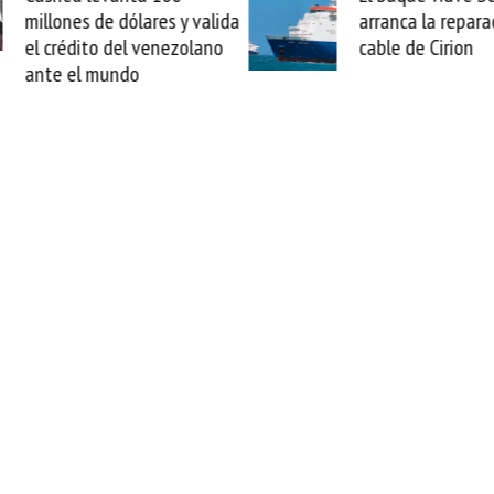
arranca la reparación del
sabemos todo lo q
cable de Cirion
mejorar tecnológic
esta movida