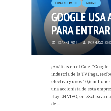
CON-CAFE RADIO
GOOGLE
GOOGLE USA
PARA ENTRAR
18.ABRIL.2013
POR
HUGO LON
¡Análisis en el Café! “Google
industria de la TV Paga, reci
efectivo y unos 10,6 millones
una accionista de esta empres
Hoy EN VIVO, en eXclusiva nue
de ...