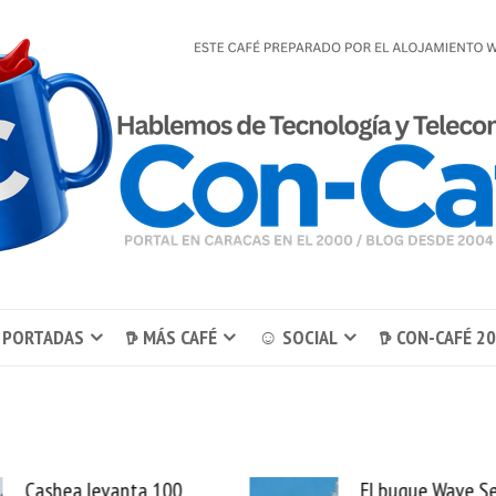
 PORTADAS
𖠚 MÁS CAFÉ
☺ SOCIAL
𖠚 CON-CAFÉ 2
El buque Wave Sentinel
Uber se lleva Pedid