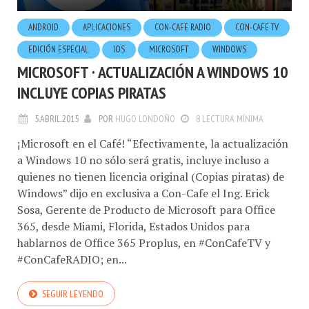
ANDROID
APLICACIONES
CON-CAFE RADIO
CON-CAFE TV
EDICIÓN ESPECIAL
IOS
MICROSOFT
WINDOWS
MICROSOFT · ACTUALIZACIÓN A WINDOWS 10
INCLUYE COPIAS PIRATAS
5.ABRIL.2015
POR
HUGO LONDOÑO
8 LECTURA MÍNIMA
¡Microsoft en el Café! “Efectivamente, la actualización
a Windows 10 no sólo será gratis, incluye incluso a
quienes no tienen licencia original (Copias piratas) de
Windows” dijo en exclusiva a Con-Cafe el Ing. Erick
Sosa, Gerente de Producto de Microsoft para Office
365, desde Miami, Florida, Estados Unidos para
hablarnos de Office 365 Proplus, en #ConCafeTV y
#ConCafeRADIO; en...
SEGUIR LEYENDO