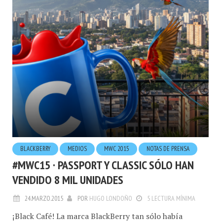
BLACKBERRY
MEDIOS
MWC 2015
NOTAS DE PRENSA
#MWC15 · PASSPORT Y CLASSIC SÓLO HAN
VENDIDO 8 MIL UNIDADES
24.MARZO.2015
POR
HUGO LONDOÑO
5 LECTURA MÍNIMA
¡Black Café! La marca BlackBerry tan sólo había