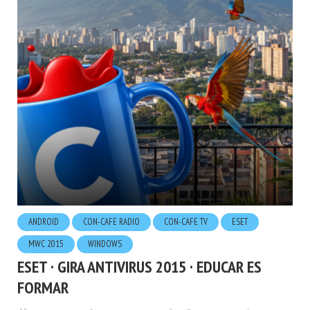
ANDROID
CON-CAFE RADIO
CON-CAFE TV
ESET
MWC 2015
WINDOWS
ESET · GIRA ANTIVIRUS 2015 · EDUCAR ES
FORMAR
11.JUNIO.2015
POR
HUGO LONDOÑO
3 LECTURA MÍNIMA