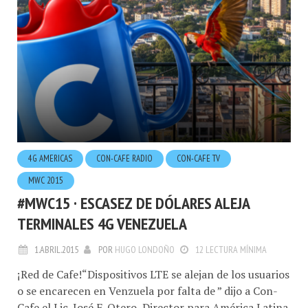
4G AMERICAS
CON-CAFE RADIO
CON-CAFE TV
MWC 2015
#MWC15 · ESCASEZ DE DÓLARES ALEJA
TERMINALES 4G VENEZUELA
1.ABRIL.2015
POR
HUGO LONDOÑO
12 LECTURA MÍNIMA
¡Red de Cafe!“Dispositivos LTE se alejan de los usuarios
o se encarecen en Venzuela por falta de ” dijo a Con-
Cafe el Lic. José F. Otero, Director para América Latina