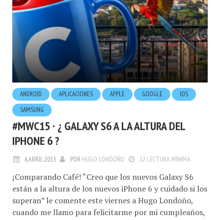
ANDROID
APLICACIONES
APPLE
GOOGLE
IOS
SAMSUNG
#MWC15 · ¿ GALAXY S6 A LA ALTURA DEL
IPHONE 6 ?
6.ABRIL.2015
POR
HUGO LONDOÑO
12 LECTURA MÍNIMA
¡Comparando Café! “Creo que los nuevos Galaxy S6
están a la altura de los nuevos iPhone 6 y cuidado si los
superan” le comente este viernes a Hugo Londoño,
cuando me llamo para felicitarme por mi cumpleaños,