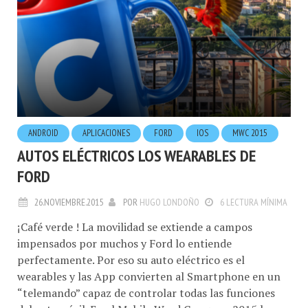
ANDROID
APLICACIONES
FORD
IOS
MWC 2015
AUTOS ELÉCTRICOS LOS WEARABLES DE
FORD
26.NOVIEMBRE.2015
POR
HUGO LONDOÑO
6 LECTURA MÍNIMA
¡Café verde ! La movilidad se extiende a campos
impensados por muchos y Ford lo entiende
perfectamente. Por eso su auto eléctrico es el
wearables y las App convierten al Smartphone en un
“telemando” capaz de controlar todas las funciones
del automóvil. En el Mobile Word Congress 2015 la