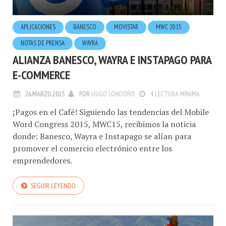
APLICACIONES
BANESCO
MOVISTAR
MWC 2015
NOTAS DE PRENSA
WAYRA
ALIANZA BANESCO, WAYRA E INSTAPAGO PARA
E-COMMERCE
26.MARZO.2015
POR
HUGO LONDOÑO
4 LECTURA MÍNIMA
¡Pagos en el Café! Siguiendo las tendencias del Mobile
Word Congress 2015, MWC15, recibimos la noticia
donde: Banesco, Wayra e Instapago se alían para
promover el comercio electrónico entre los
emprendedores.
SEGUIR LEYENDO