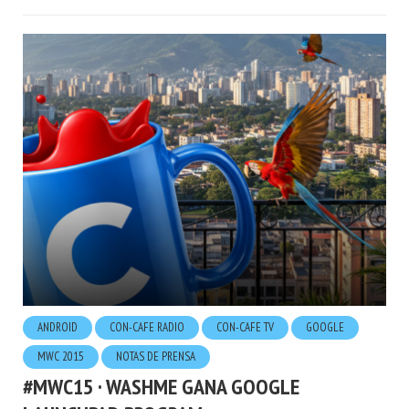
ANDROID
CON-CAFE RADIO
CON-CAFE TV
GOOGLE
MWC 2015
NOTAS DE PRENSA
#MWC15 · WASHME GANA GOOGLE
LAUNCHPAD PROGRAM