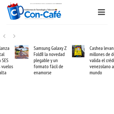
Samsung Galaxy Z
Cashea levanta 100
Fold8 la novedad
millones de dólares y
plegable y un
valida el crédito del
formato fácil de
venezolano ante el
enamorse
mundo