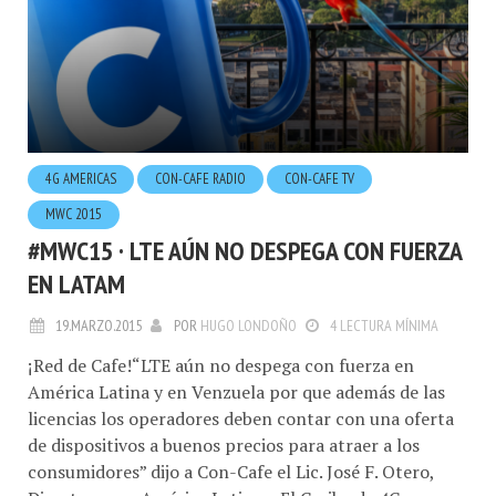
4G AMERICAS
CON-CAFE RADIO
CON-CAFE TV
MWC 2015
#MWC15 · LTE AÚN NO DESPEGA CON FUERZA
EN LATAM
19.MARZO.2015
POR
HUGO LONDOÑO
4 LECTURA MÍNIMA
¡Red de Cafe!“LTE aún no despega con fuerza en
América Latina y en Venzuela por que además de las
licencias los operadores deben contar con una oferta
de dispositivos a buenos precios para atraer a los
consumidores” dijo a Con-Cafe el Lic. José F. Otero,