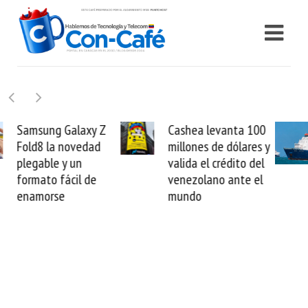
Cashea levanta 100
El buque Wave
millones de dólares y
Sentinel arranca la
valida el crédito del
reparación del
venezolano ante el
cable de Cirion
mundo