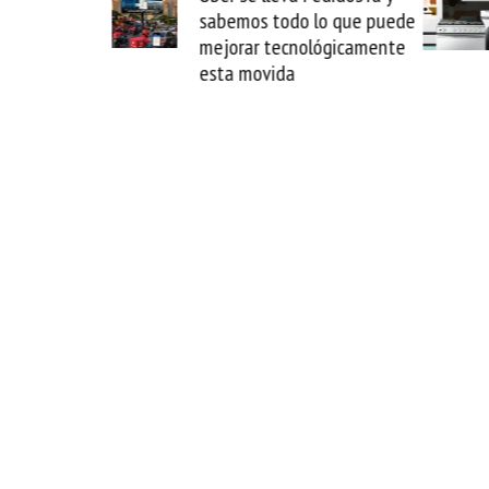
reparación del
sabemos todo lo que puede
rion
mejorar tecnológicamente
esta movida