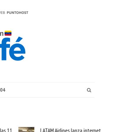
004
las 11
LATAM Airlines lanza internet