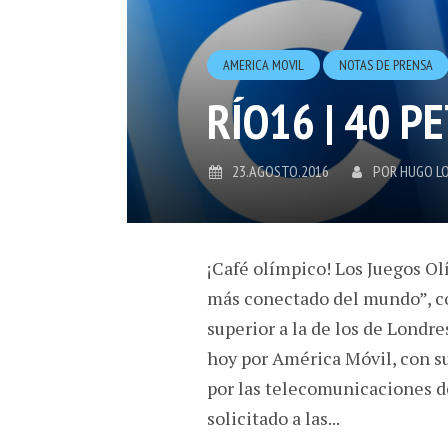
AMERICA MOVIL
NOTAS DE PRENSA
RÍO16 | 40 P
23.AGOSTO.2016
POR
HUGO L
¡Café olímpico! Los Juegos Ol
más conectado del mundo”, co
superior a la de los de Londr
hoy por América Móvil, con su
por las telecomunicaciones d
solicitado a las...