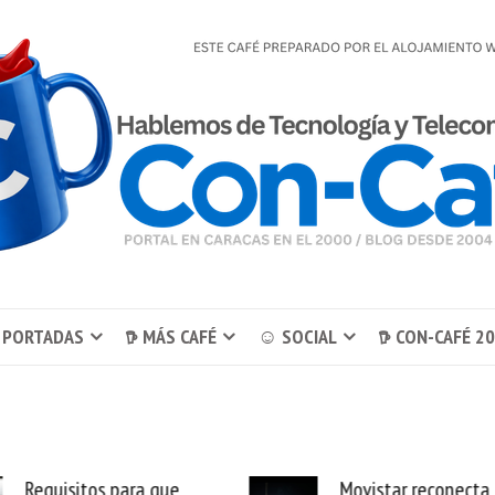
 PORTADAS
𖠚 MÁS CAFÉ
☺ SOCIAL
𖠚 CON-CAFÉ 2
Requisitos para que
Movistar reconecta 