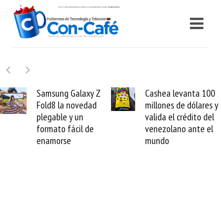
y Z
Cashea levanta 100
El buque Wav
ad
millones de dólares y
Sentinel arran
valida el crédito del
reparación del
e
venezolano ante el
cable de Cirio
mundo