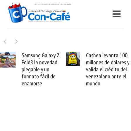
y Z
Cashea levanta 100
El buque Wav
ad
millones de dólares y
Sentinel arran
valida el crédito del
reparación del
e
venezolano ante el
cable de Cirio
mundo