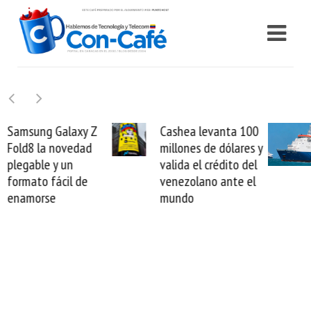
Cashea levanta 100
El buque Wave
millones de dólares y
Sentinel arranca la
valida el crédito del
reparación del
venezolano ante el
cable de Cirion
mundo