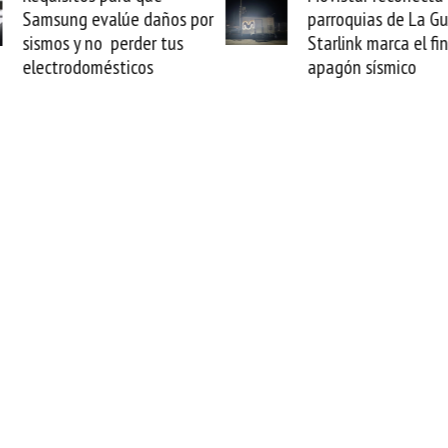
parroquias de La Guaira y
satelital multiórbita
Starlink marca el fin del
transforma tus vuelo
apagón sísmico
oficinas de alta velo