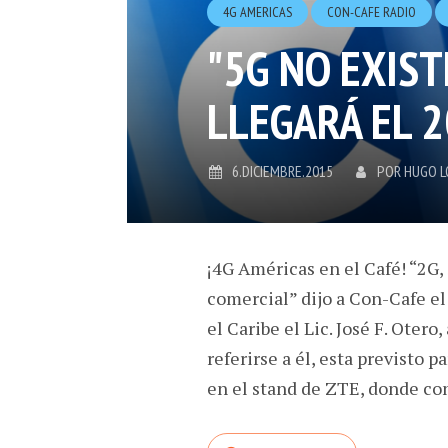
4G AMERICAS
CON-CAFE RADIO
"5G NO EXIST
LLEGARÁ EL 
6.DICIEMBRE.2015
POR
HUGO 
¡4G Américas en el Café! “2G,
comercial” dijo a Con-Cafe e
el Caribe el Lic. José F. Ote
referirse a él, esta previsto 
en el stand de ZTE, donde con