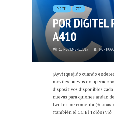
DIGITEL
ZTE
POR DIGITEL 
A410
12.NOVIEMBRE.2015
POR
HUGO
¡Ayy! (quejido cuando enderez
móviles nuevos en operadoras
dispositivos disponibles cad
nuevas para quienes andan det
twitter me comenta @jonasmor
(también el CC El Tolón) vió..