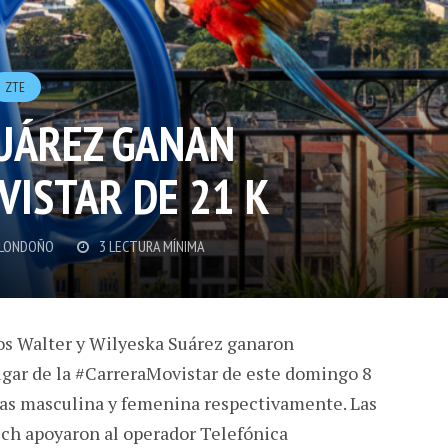
ZTE
UÁREZ GANAN
ISTAR DE 21 K
 LONDOÑO
3 LECTURA MÍNIMA
os Walter y Wilyeska Suárez ganaron
ugar de la #CarreraMovistar de este domingo 8
ías masculina y femenina respectivamente. Las
ch apoyaron al operador Telefónica