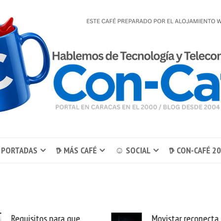
 PORTADAS
𖠚 MÁS CAFÉ
☺ SOCIAL
𖠚 CON-CAFÉ 2
Movistar reconecta las 11
LATAM Airlines lanza 