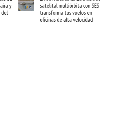
 con SES
novedad plegable y un
s en
formato fácil de enamorse
cidad