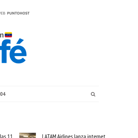
004
internet
Samsung Galaxy Z Fold8 la