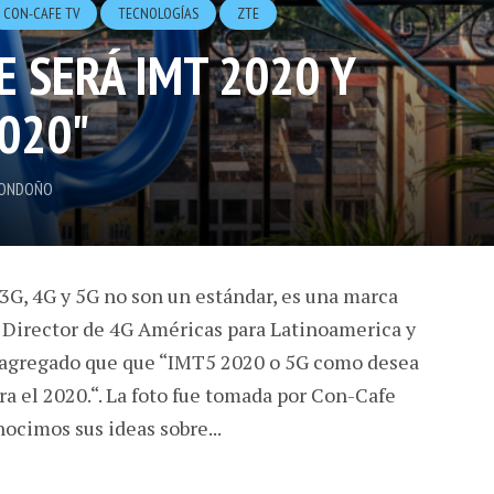
CON-CAFE TV
TECNOLOGÍ­AS
ZTE
E SERÁ IMT 2020 Y
2020"
LONDOÑO
 3G, 4G y 5G no son un estándar, es una marca
l Director de 4G Américas para Latinoamerica y
ro, agregado que que “IMT5 2020 o 5G como desea
para el 2020.“. La foto fue tomada por Con-Cafe
ocimos sus ideas sobre...