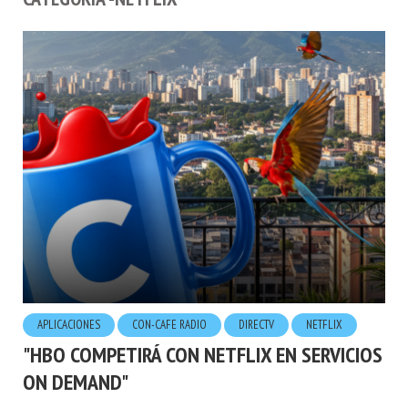
APLICACIONES
CON-CAFE RADIO
DIRECTV
NETFLIX
"HBO COMPETIRÁ CON NETFLIX EN SERVICIOS
ON DEMAND"
30.JULIO.2014
POR
HUGO LONDOÑO
1 LECTURA MÍNIMA