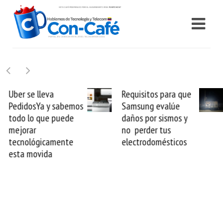
Requisitos para que
Movistar reconecta
Samsung evalúe
las 11 parroquias de
daños por sismos y
La Guaira y Starlink
no perder tus
marca el fin del
electrodomésticos
apagón sísmico