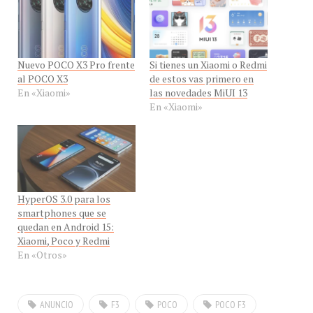
Nuevo POCO X3 Pro frente
Si tienes un Xiaomi o Redmi
al POCO X3
de estos vas primero en
En «Xiaomi»
las novedades MiUI 13
En «Xiaomi»
HyperOS 3.0 para los
smartphones que se
quedan en Android 15:
Xiaomi, Poco y Redmi
En «Otros»
ANUNCIO
F3
POCO
POCO F3
XIAOMI