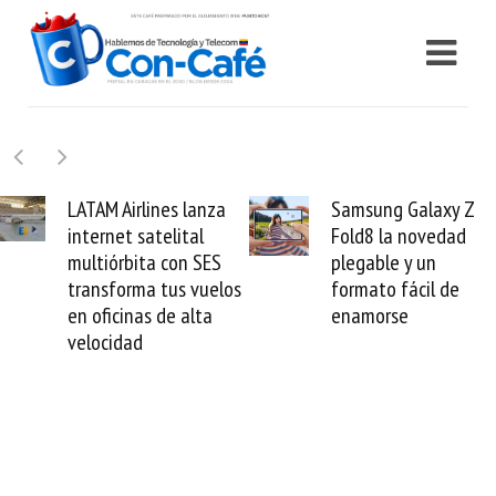
Samsung Galaxy Z
Cashea levanta 100
Fold8 la novedad
millones de dólares y
plegable y un
valida el crédito del
formato fácil de
venezolano ante el
enamorse
mundo