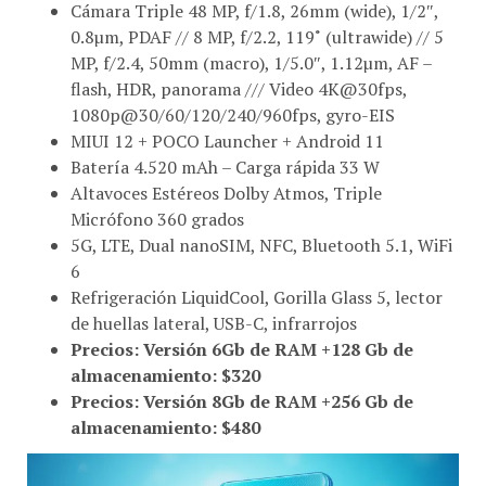
0.8µm, PDAF // 8 MP, f/2.2, 119˚ (ultrawide) // 5
MP, f/2.4, 50mm (macro), 1/5.0″, 1.12µm, AF –
flash, HDR, panorama /// Video 4K@30fps,
1080p@30/60/120/240/960fps, gyro-EIS
MIUI 12 + POCO Launcher + Android 11
Batería 4.520 mAh – Carga rápida 33 W
Altavoces Estéreos Dolby Atmos, Triple
Micrófono 360 grados
5G, LTE, Dual nanoSIM, NFC, Bluetooth 5.1, WiFi
6
Refrigeración LiquidCool, Gorilla Glass 5, lector
de huellas lateral, USB-C, infrarrojos
Precios: Versión 6Gb de RAM +128 Gb de
almacenamiento: $320
Precios: Versión 8Gb de RAM +256 Gb de
almacenamiento: $480