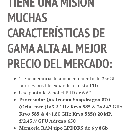
MUCHAS
CARACTERÍSTICAS DE
GAMA ALTA AL MEJOR
PRECIO DEL MERCADO:
Tiene memoria de almacenamiento de 256Gb
pero es posible expandirlo hasta 1Tb.
Una pantalla Amoled FHD de 6.67″
Procesador Qualcomm Snapdragon 870
(Octa-core (1×3.2 GHz Kryo 585 & 3×2.42 GHz
Kryo 585 & 4×1.80 GHz Kryo 585)) 20 MP,
f/2.45 // GPU Adreno 650
Memoria RAM tipo LPDDR5 de 6 y 8Gb
Cámara Triple 48 MP, f/1.8, 26mm (wide), 1/2″,