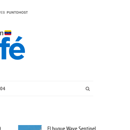
004
que Wave Sentinel
Uber se lleva PedidosYa y