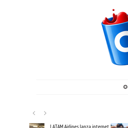
✪
AM Airlines lanza internet
Samsung Galaxy Z Fold8