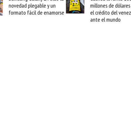
millones de dólares y valida
arran
rse
el crédito del venezolano
cable
ante el mundo