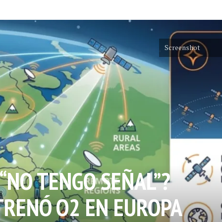
Screenshot
 “NO TENGO SEÑAL”?
STRENÓ O2 EN EUROPA