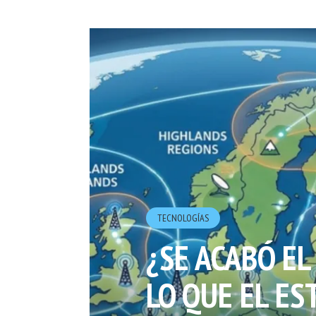
TECNOLOGÍ­AS
¿SE ACABÓ EL
LO QUE EL E