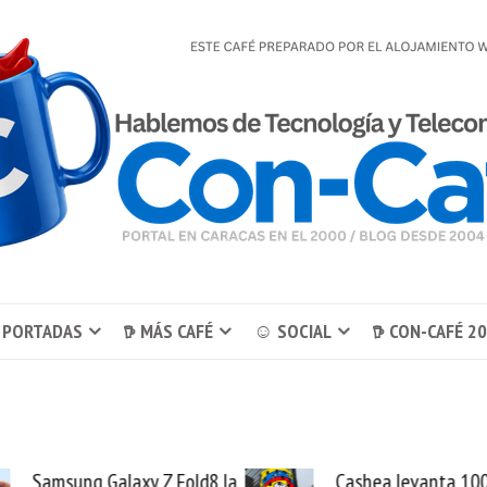
 PORTADAS
𖠚 MÁS CAFÉ
☺ SOCIAL
𖠚 CON-CAFÉ 2
 la
Cashea levanta 100
El bu