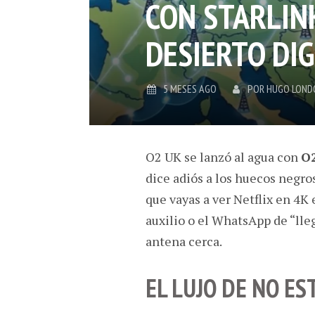
CON STARLIN
DESIERTO DIG
5 MESES AGO
POR
HUGO LOND
O2 UK se lanzó al agua con
O2
dice adiós a los huecos negros
que vayas a ver Netflix en 4K
auxilio o el WhatsApp de “lle
antena cerca.
EL LUJO DE NO E