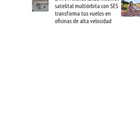
elital multiórbita con SES
novedad plegable y un
nsforma tus vuelos en
formato fácil de enamo
cinas de alta velocidad