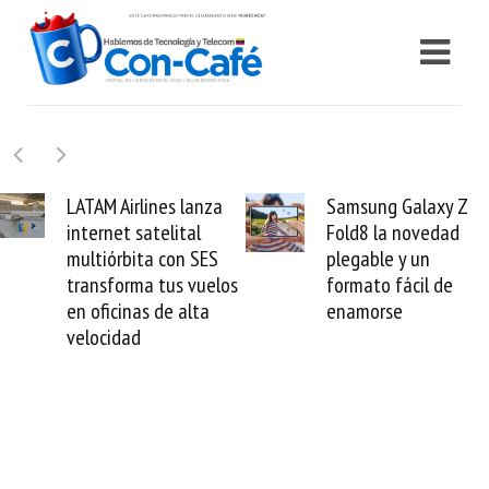
Samsung Galaxy Z
Cashea levanta 100
Fold8 la novedad
millones de dólares 
plegable y un
valida el crédito del
s
formato fácil de
venezolano ante el
enamorse
mundo