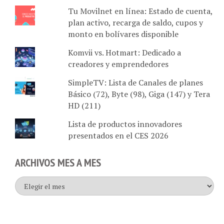
plan activo, recarga de saldo, cupos y
monto en bolívares disponible
Komvii vs. Hotmart: Dedicado a
creadores y emprendedores
SimpleTV: Lista de Canales de planes
Básico (72), Byte (98), Giga (147) y Tera
HD (211)
Lista de productos innovadores
presentados en el CES 2026
ARCHIVOS MES A MES
Archivos
mes
a
mes