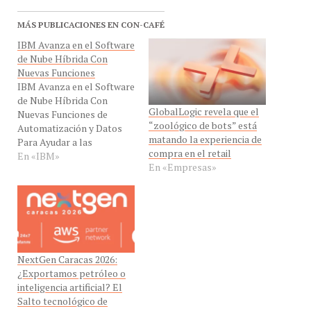
MÁS PUBLICACIONES EN CON-CAFÉ
IBM Avanza en el Software
de Nube Híbrida Con
Nuevas Funciones
IBM Avanza en el Software
de Nube Híbrida Con
GlobalLogic revela que el
Nuevas Funciones de
“zoológico de bots” está
Automatización y Datos
matando la experiencia de
Para Ayudar a las
compra en el retail
Empresas a Acelerar las
En «IBM»
En «Empresas»
Transformaciones
Digitales
NextGen Caracas 2026:
¿Exportamos petróleo o
inteligencia artificial? El
Salto tecnológico de
Escala 24×7 y Dana