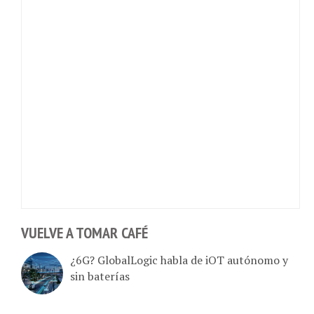
VUELVE A TOMAR CAFÉ
¿6G? GlobalLogic habla de iOT autónomo y
sin baterías
Entre el “ladrido” y el Wi-Fi: ¿De verdad hay