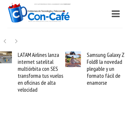
Samsung Galaxy Z
Cashea levanta 100
Fold8 la novedad
millones de dólares y
plegable y un
valida el crédito del
formato fácil de
venezolano ante el
enamorse
mundo