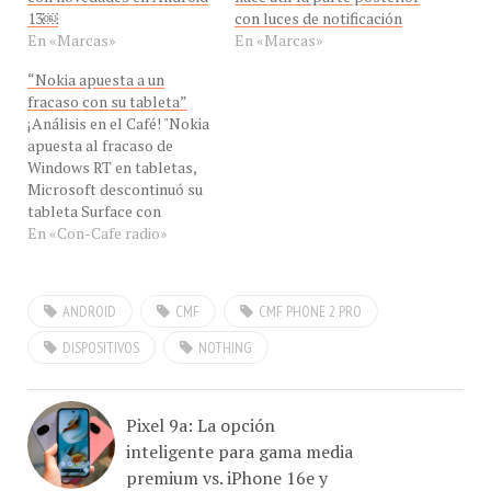
En «Marcas»
En «Marcas»
“Nokia apuesta a un
fracaso con su tableta”
¡Análisis en el Café! "Nokia
apuesta al fracaso de
Windows RT en tabletas,
Microsoft descontinuó su
tableta Surface con
Windows RT y se
En «Con-Cafe radio»
concentró en la tableta
Surface con Windows Pro"
dijo a #ConCafeRADIO
ANDROID
CMF
CMF PHONE 2 PRO
nuestro invitado el Ing.
Jesús Márquez , Analista
DISPOSITIVOS
NOTHING
de Con-Cafe, desde
Maracay, Venezuela, para
analizar los…
Pixel 9a: La opción
inteligente para gama media
premium vs. iPhone 16e y
Galaxy A56