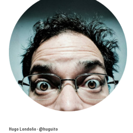
Hugo Londoño - @huguito