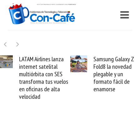
Samsung Galaxy Z
Cashea levanta 100
Fold8 la novedad
millones de dólares y
plegable y un
valida el crédito del
formato fácil de
venezolano ante el
enamorse
mundo