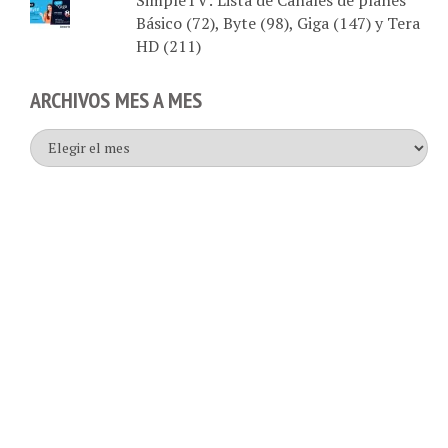
HD (211)
ARCHIVOS MES A MES
Archivos
mes
a
mes