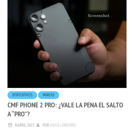
Screenshot
DISPOSITIVOS
MARCAS
CMF PHONE 2 PRO: ¿VALE LA PENA EL SALTO
A “PRO”?
8.ABRIL.2025
POR
HUGO LONDOÑO
En medio de aranceles que van y