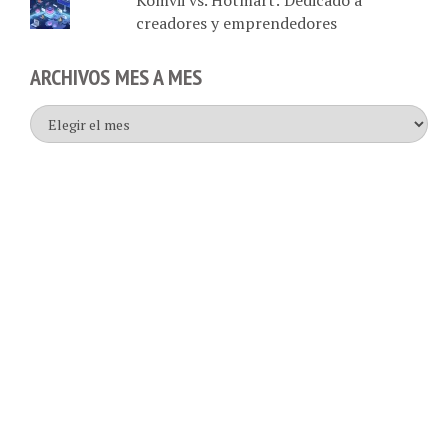
creadores y emprendedores
ARCHIVOS MES A MES
Archivos
mes
a
mes