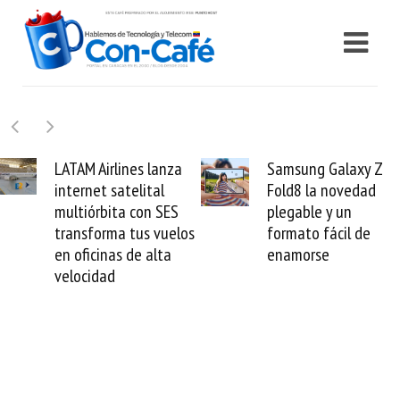
nza
Samsung Galaxy Z
Cashea levanta
Fold8 la novedad
millones de dóla
ES
plegable y un
valida el crédito
uelos
formato fácil de
venezolano ante
a
enamorse
mundo