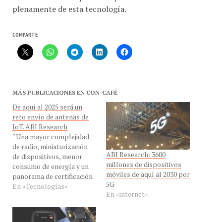
COMPARTE
MÁS PUBLICACIONES EN CON-CAFÉ
De aquí al 2025 será un
reto envío de antenas de
IoT. ABI Research
“Una mayor complejidad
de radio, miniaturización
ABI Research: 3600
de dispositivos, menor
millones de dispositivos
consumo de energía y un
móviles de aquí al 2030 por
panorama de certificación
5G
complejo son algunos de
En «Tecnologí­as»
En «internet»
los factores que dificultan
la integración de antenas”,
dice Tancred Taylor,
analista de investigación