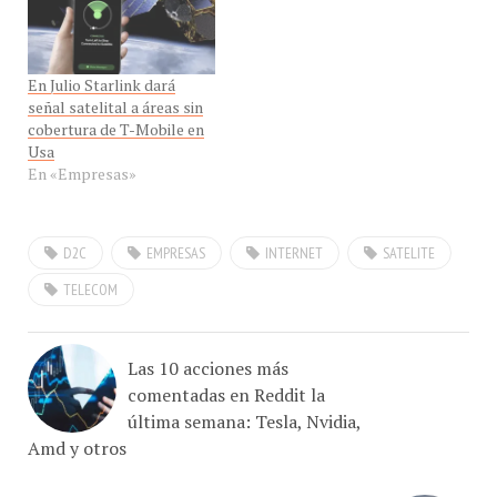
de dispositivos y hardware
de IoT en ABI Research
En Julio Starlink dará
señal satelital a áreas sin
cobertura de T-Mobile en
Usa
En «Empresas»
D2C
EMPRESAS
INTERNET
SATELITE
TELECOM
Las 10 acciones más
comentadas en Reddit la
última semana: Tesla, Nvidia,
Amd y otros