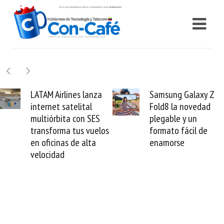
Samsung Galaxy Z
Cashea levanta 100
Fold8 la novedad
millones de dólares y
plegable y un
valida el crédito del
formato fácil de
venezolano ante el
enamorse
mundo