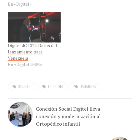
Digitel 4G LTE: Datos del
lanzamiento para
Venezuela
En «Digitel GSM»
DIGITEL
TELECOM
USUARIOS
Conexión Social Digitel lleva
conexión y modernización al
Ortopédico infantil
Digitel recibe renovación de