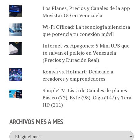
Los Planes, Precios y Canales de la app
Movistar GO en Venezuela
Wi-Fi Offload: La tecnología silenciosa
que potencia tu conexión móvil
Internet vs. Apagones: 5 Mini UPS que
te salvan el pellejo en Venezuela
(Precios y Duración Real)
Komvii vs. Hotmart: Dedicado a
creadores y emprendedores
SimpleTV: Lista de Canales de planes
Básico (72), Byte (98), Giga (147) y Tera
HD (211)
ARCHIVOS MES A MES
Archivos
mes
a