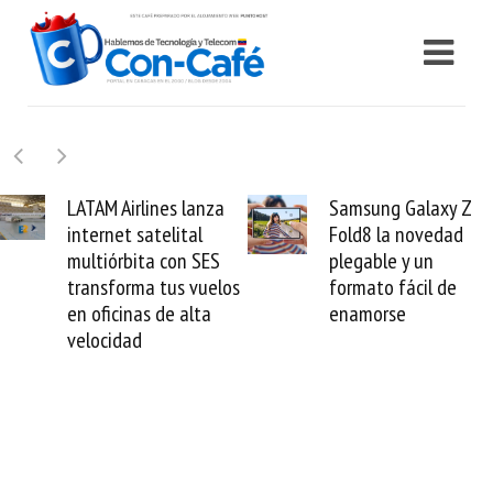
Samsung Galaxy Z
Cashea levanta 100
Fold8 la novedad
millones de dólares y
plegable y un
valida el crédito del
formato fácil de
venezolano ante el
enamorse
mundo