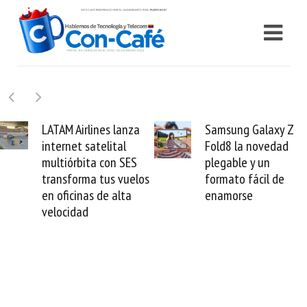
Samsung Galaxy Z
Cashea levanta 100
Fold8 la novedad
millones de dólares y
plegable y un
valida el crédito del
formato fácil de
venezolano ante el
enamorse
mundo