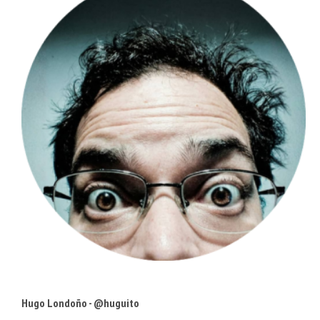
Hugo Londoño - @huguito
Comer y vivir en Caracas
• Comparto tecnología @concafe •