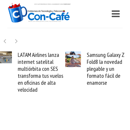
Samsung Galaxy Z
Cashea levanta 100
Fold8 la novedad
millones de dólares 
plegable y un
valida el crédito del
s
formato fácil de
venezolano ante el
enamorse
mundo