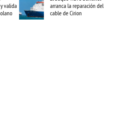
arranca la reparación del
sabemos todo lo que pue
cable de Cirion
mejorar tecnológicament
esta movida