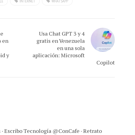
LE
INTERNET
WHATSAPP
de
Usa Chat GPT 3 y 4
) en
gratis en Venezuela
en una sola
id y
aplicación: Microsoft
Copilot
s · Escribo Tecnología @ConCafe · Retrato