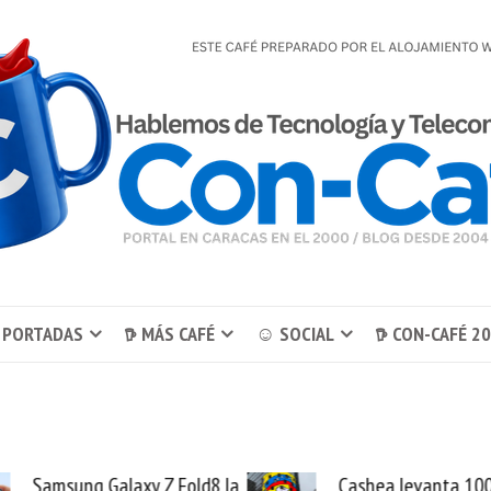
 PORTADAS
𖠚 MÁS CAFÉ
☺ SOCIAL
𖠚 CON-CAFÉ 2
Fold8 la
Cashea levanta 100