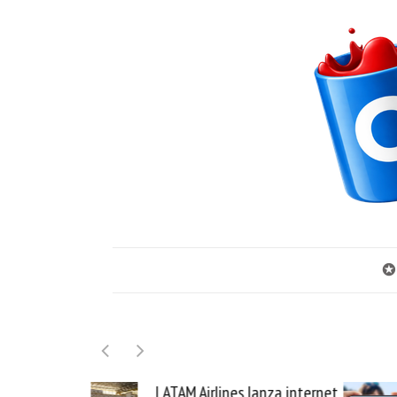
✪
LATAM Airlines lanza internet
Samsung Galaxy Z 