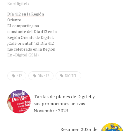
navidades, el día del
Día 412 en la Región
operador, bajo los
Oriente
principios de
El compartir, una
confraternidad y
constante del Día 412 en la
hermandad. Desde Con-
Región Oriente de Digitel.
Cafe felicitamos al único
¡Café oriental! "El Día 412
operador…
fue celebrado en la Región
Oriente, desde muy
En «Digitel GSM»
temprana horas de la
mañana con un rico
desayuno, intercambio de
412
DIA 412
DIGITEL
regalos y la bienvenida a la
Navidad, durante todo el
día rifas y…
Tarifas de planes de Digitel y
sus promociones activas –
Noviembre 2023
Resumen 2023 de
telecomunicaciones, internet y