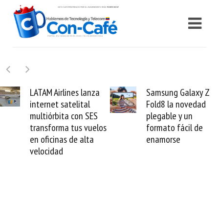
Samsung Galaxy Z
Cashea levanta 100
Fold8 la novedad
millones de dólares y
plegable y un
valida el crédito del
formato fácil de
venezolano ante el
enamorse
mundo