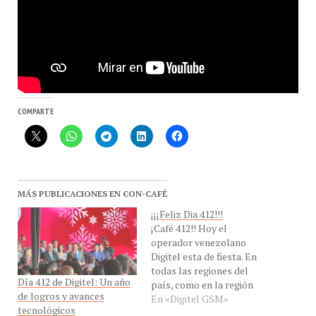
COMPARTE
MÁS PUBLICACIONES EN CON-CAFÉ
¡¡¡Feliz Dia 412!!!
¡Café 412!! Hoy el
operador venezolano
Digitel esta de fiesta. En
todas las regiones del
Día 412 de Digitel: Un año
país, como en la región
de logros y avances
capital, se ofreció un
En «Digitel GSM»
tecnológicos
desayuno navideño para
En «Digitel»
celebrar el inicio de las