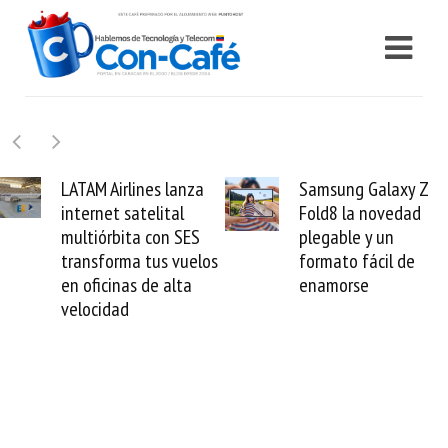
 lanza
Samsung Galaxy Z
Cashea levan
tal
Fold8 la novedad
millones de d
n SES
plegable y un
valida el créd
 vuelos
formato fácil de
venezolano a
alta
enamorse
mundo