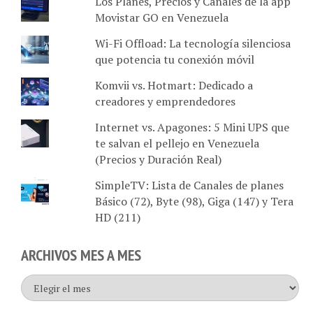
Movistar GO en Venezuela
Wi-Fi Offload: La tecnología silenciosa
que potencia tu conexión móvil
Komvii vs. Hotmart: Dedicado a
creadores y emprendedores
Internet vs. Apagones: 5 Mini UPS que
te salvan el pellejo en Venezuela
(Precios y Duración Real)
SimpleTV: Lista de Canales de planes
Básico (72), Byte (98), Giga (147) y Tera
HD (211)
ARCHIVOS MES A MES
Archivos
mes
a