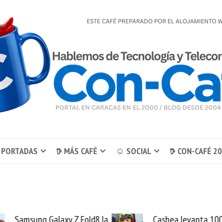
 PORTADAS
𖠚 MÁS CAFÉ
☺ SOCIAL
𖠚 CON-CAFÉ 2
Cashea levanta 100
El buque Wav