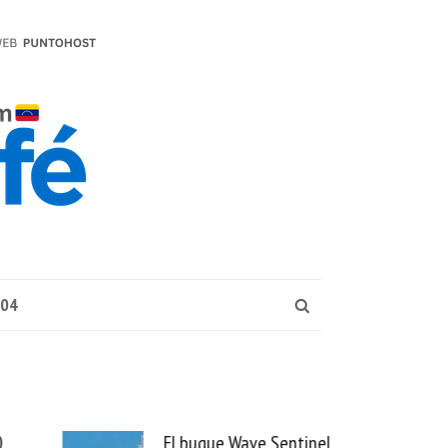
004
e Sentinel
Uber se lleva PedidosYa y