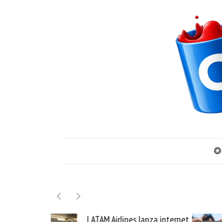
✪
nes lanza internet
Samsung Galaxy Z Fold8 la