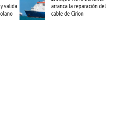
paración del
sabemos todo lo que puede
on
mejorar tecnológicamente
esta movida