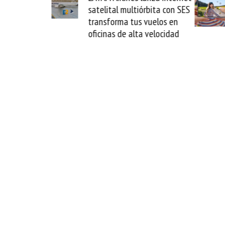
ultiórbita con SES
novedad plegable y un
tus vuelos en
formato fácil de enamorse
alta velocidad