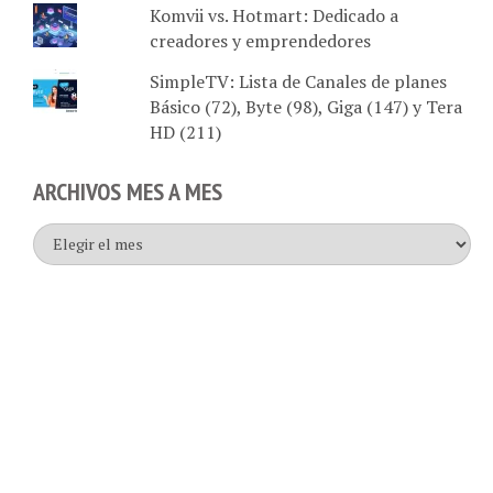
creadores y emprendedores
SimpleTV: Lista de Canales de planes
Básico (72), Byte (98), Giga (147) y Tera
HD (211)
ARCHIVOS MES A MES
Archivos
mes
a
mes