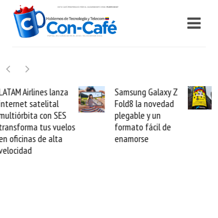
Samsung Galaxy Z
Cashea levanta 100
Fold8 la novedad
millones de dólares y
plegable y un
valida el crédito del
formato fácil de
venezolano ante el
enamorse
mundo