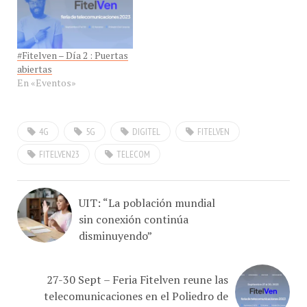
#Fitelven – Día 2 : Puertas
abiertas
En «Eventos»
4G
5G
DIGITEL
FITELVEN
FITELVEN23
TELECOM
UIT: “La población mundial
sin conexión continúa
disminuyendo”
27-30 Sept – Feria Fitelven reune las
telecomunicaciones en el Poliedro de
Caracas