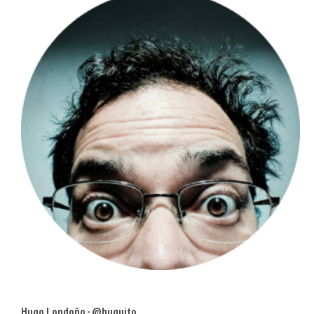
Hugo Londoño - @huguito