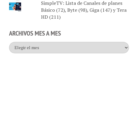
Básico (72), Byte (98), Giga (147) y Tera
HD (211)
ARCHIVOS MES A MES
Archivos
mes
a
mes