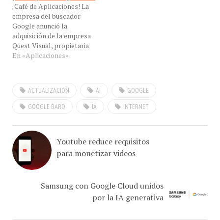
empresa del buscador
Google anunció la
adquisición de la empresa
Quest Visual, propietaria
de Word Lens, el atributo
En «Aplicaciones»
de esta empresa, es la
capacidad de traducir un
texto impreso con sólo
ACTUALIZACIÓN
AI
GOOGLE
dirigir la cámara hacia este.
Word Lens está disponible
GOOGLE BARD
IA
INTERNET
como aplicación móvil
para sistemas
operativosiOS…
Youtube reduce requisitos
para monetizar videos
Samsung con Google Cloud unidos
por la IA generativa