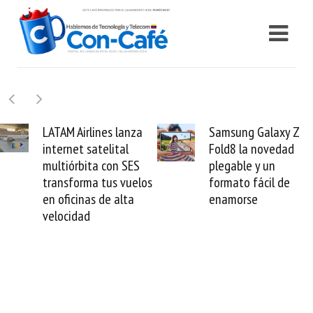
Samsung Galaxy Z
Cashea levanta 100
Fold8 la novedad
millones de dólares y
plegable y un
valida el crédito del
formato fácil de
venezolano ante el
enamorse
mundo