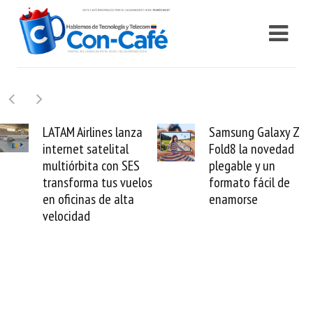
Samsung Galaxy Z
Cashea levanta 100
Fold8 la novedad
millones de dólares y
plegable y un
valida el crédito del
formato fácil de
venezolano ante el
enamorse
mundo