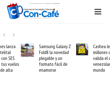
Samsung Galaxy Z
Cashea levanta 100
Fold8 la novedad
millones de dólares y
plegable y un
valida el crédito del
formato fácil de
venezolano ante el
enamorse
mundo