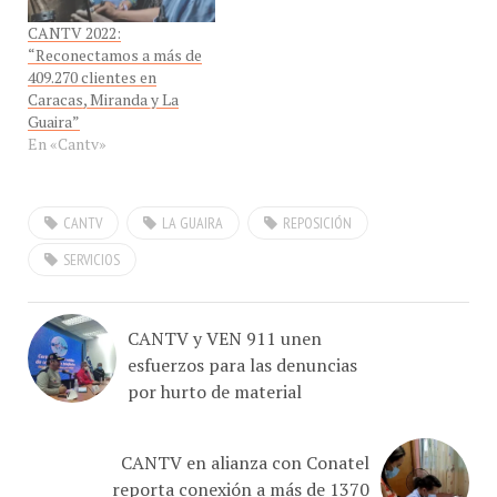
CANTV 2022:
“Reconectamos a más de
409.270 clientes en
Caracas, Miranda y La
Guaira”
En «Cantv»
CANTV
LA GUAIRA
REPOSICIÓN
SERVICIOS
CANTV y VEN 911 unen
esfuerzos para las denuncias
por hurto de material
CANTV en alianza con Conatel
reporta conexión a más de 1370
instituciones educativas de 6.454 que