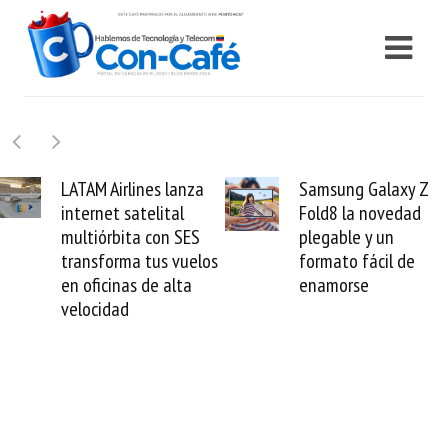
Samsung Galaxy Z
Cashea levanta 10
Fold8 la novedad
millones de dólares
plegable y un
valida el crédito del
s
formato fácil de
venezolano ante el
enamorse
mundo