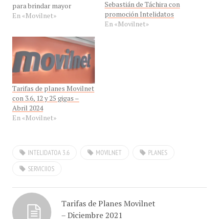
promoción Intelidatos
velocidad de navegación a
En «Movilnet»
En «Movilnet»
sus clientes pospago con
línea nueva o actual a la
red 4GMAX. Continúan las
buenas noticias para los
clientes de Movilnet,
porque desde este 26 de
junio la operadora móvil
Tarifas de planes Movilnet
pone a…
con 3.6, 12 y 25 gigas –
Abril 2024
En «Movilnet»
INTELIDATOA 3.6
MOVILNET
PLANES
SERVICIIOS
Tarifas de Planes Movilnet
– Diciembre 2021
(Extraoficial)