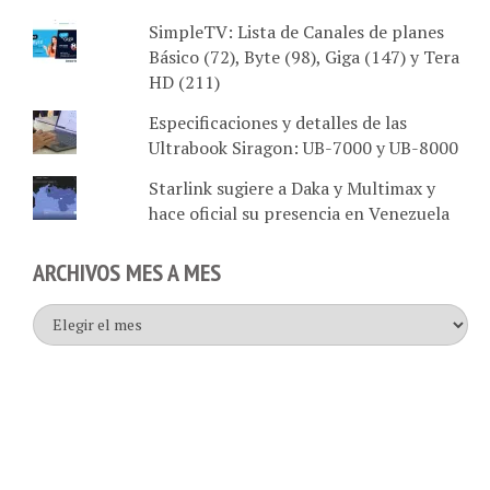
SimpleTV: Lista de Canales de planes
Básico (72), Byte (98), Giga (147) y Tera
HD (211)
Especificaciones y detalles de las
Ultrabook Siragon: UB-7000 y UB-8000
Starlink sugiere a Daka y Multimax y
hace oficial su presencia en Venezuela
ARCHIVOS MES A MES
Archivos
mes
a
mes