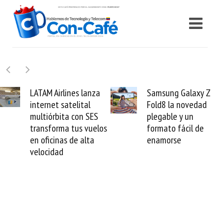
Samsung Galaxy Z
Cashea levanta 100
Fold8 la novedad
millones de dólares y
plegable y un
valida el crédito del
formato fácil de
venezolano ante el
enamorse
mundo