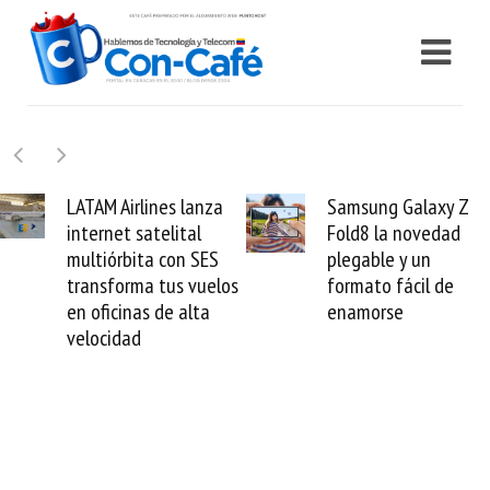
lines lanza
Samsung Galaxy Z
Cashea 
satelital
Fold8 la novedad
millones
ta con SES
plegable y un
valida e
a tus vuelos
formato fácil de
venezol
as de alta
enamorse
mundo