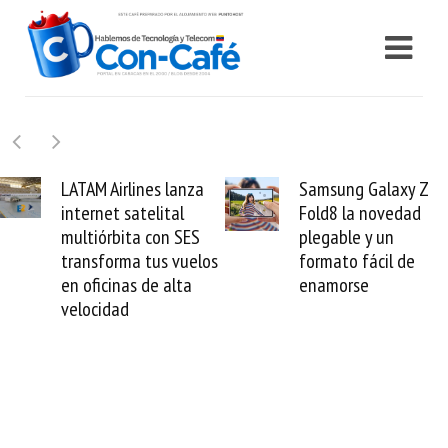
Samsung Galaxy Z
Cashea levanta 100
Fold8 la novedad
millones de dólares y
plegable y un
valida el crédito del
formato fácil de
venezolano ante el
enamorse
mundo