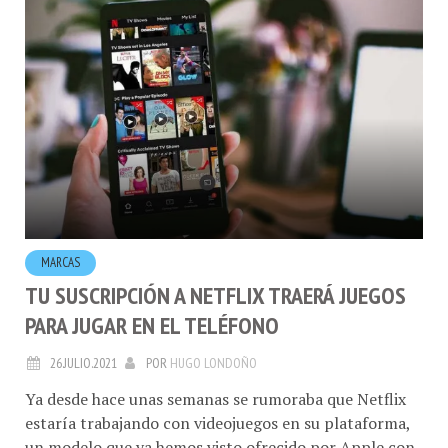
MARCAS
TU SUSCRIPCIÓN A NETFLIX TRAERÁ JUEGOS
PARA JUGAR EN EL TELÉFONO
26.JULIO.2021
POR
HUGO LONDOÑO
Ya desde hace unas semanas se rumoraba que Netflix
estaría trabajando con videojuegos en su plataforma,
un modelo que ya hemos visto ofrecido por Apple con
Apple Arcade y la misma Xbox con Game Pass, esta