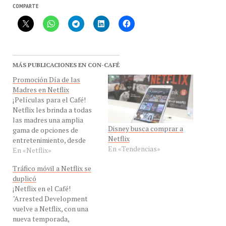
MÁS PUBLICACIONES EN CON-CAFÉ
Promoción Día de las
Madres en Netflix
¡Películas para el Café!
Netflix les brinda a todas
las madres una amplia
Disney busca comprar a
gama de opciones de
Netflix
entretenimiento, desde
En «Tendencias»
películas clásicas hasta
En «Netflix»
sus series preferidas,
Tráfico móvil a Netflix se
todas para ver al instante
duplicó
a través de Internet a su
¡Netflix en el Café!
PC, Mac, consola de
"Arrested Development
juegos, tabletas,
vuelve a Netflix, con una
smartphones y otros
nueva temporada,
muchos dispositivos. ¡Para
respondiendo a las
este Día…