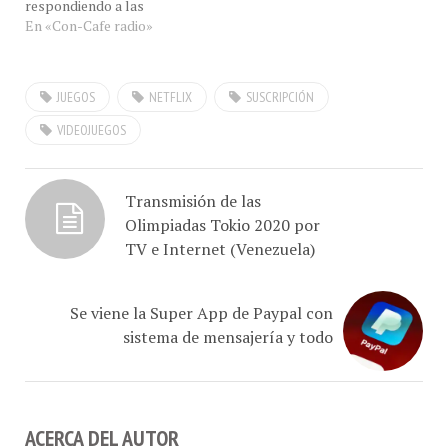
exigencias de los
En «Con-Cafe radio»
suscriptores del servicio"
dijo a #ConCafeRADIO EN
VIVO nuestro invitado el
JUEGOS
NETFLIX
SUSCRIPCIÓN
Sr. Gabriel Rodríguez
Nava, Comunity Manager
VIDEOJUEGOS
de Netflix desde Los
Angeles, Estados Unidos
para hablarnos sobre las
Transmisión de las
útlimas producciones de…
Olimpiadas Tokio 2020 por
TV e Internet (Venezuela)
Se viene la Super App de Paypal con
sistema de mensajería y todo
ACERCA DEL AUTOR