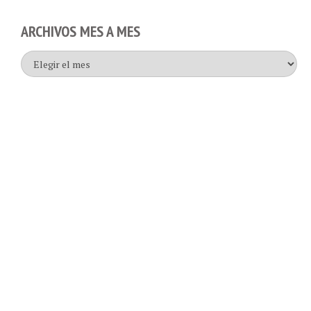
ARCHIVOS MES A MES
Archivos
mes
a
mes