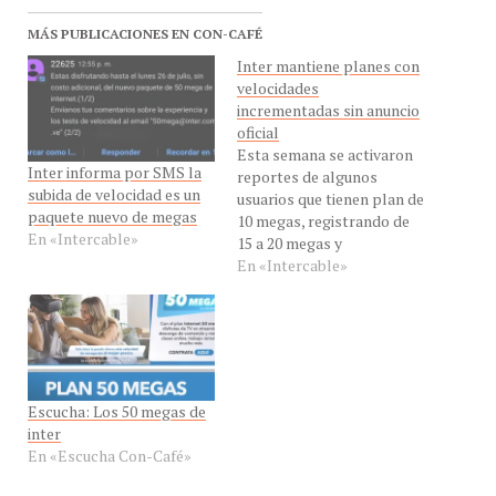
MÁS PUBLICACIONES EN CON-CAFÉ
Inter mantiene planes con
velocidades
incrementadas sin anuncio
oficial
Esta semana se activaron
Inter informa por SMS la
reportes de algunos
subida de velocidad es un
usuarios que tienen plan de
paquete nuevo de megas
10 megas, registrando de
En «Intercable»
15 a 20 megas y
velocidades de subida
En «Intercable»
hasta 5 megas.
Escucha: Los 50 megas de
inter
En «Escucha Con-Café»