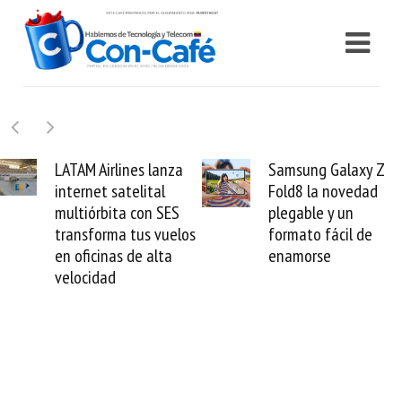
lines lanza
Samsung Galaxy Z
Cashea 
satelital
Fold8 la novedad
millones
ta con SES
plegable y un
valida e
a tus vuelos
formato fácil de
venezol
as de alta
enamorse
mundo