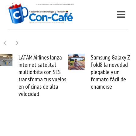
es lanza
Samsung Galaxy Z
Cashea lev
elital
Fold8 la novedad
millones de
con SES
plegable y un
valida el c
tus vuelos
formato fácil de
venezolano
de alta
enamorse
mundo