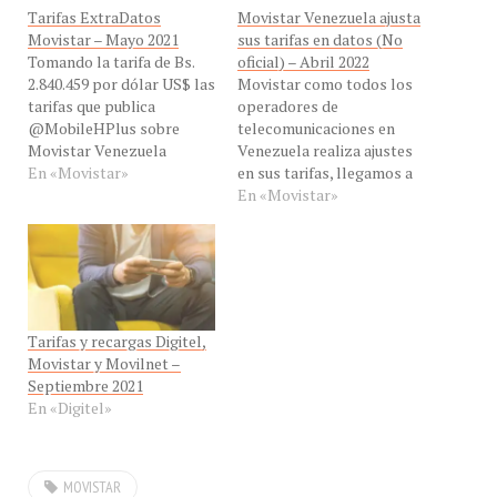
Tarifas ExtraDatos
Movistar Venezuela ajusta
Movistar – Mayo 2021
sus tarifas en datos (No
Tomando la tarifa de Bs.
oficial) – Abril 2022
2.840.459 por dólar US$ las
Movistar como todos los
tarifas que publica
operadores de
@MobileHPlus sobre
telecomunicaciones en
Movistar Venezuela
Venezuela realiza ajustes
En «Movistar»
en sus tarifas, llegamos a
Abril de este 2022
En «Movistar»
Tarifas y recargas Digitel,
Movistar y Movilnet –
Septiembre 2021
En «Digitel»
MOVISTAR