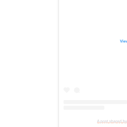
Vie
A post shared b