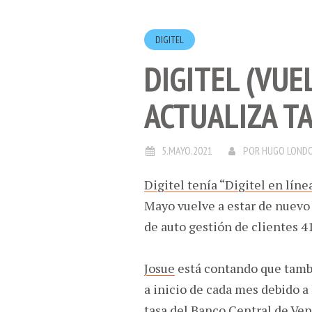
DIGITEL
DIGITEL (VUE
ACTUALIZA T
5.MAYO.2021
POR
HUGO LOND
Digitel tenía “Digitel en lín
Mayo vuelve a estar de nuevo 
de auto gestión de clientes 41
Josue
está contando que tambi
a inicio de cada mes debido a
tasa del Banco Central de Ven