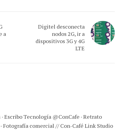
G
Digitel desconecta
e a
nodos 2G, ir a
dispositivos 3G y 4G
LTE
s · Escribo Tecnología @ConCafe · Retrato
 · Fotografía comercial // Con-Café Link Studio