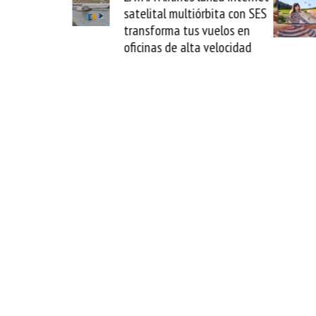
La Guaira y
satelital multiórbita con SES
el fin del
transforma tus vuelos en
o
oficinas de alta velocidad