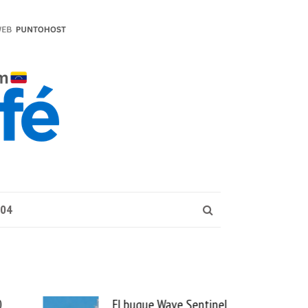
004
0
El buque Wave Sentinel