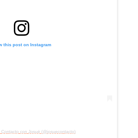
w this post on Instagram
y Contacto con Josué (@josuecontacto)