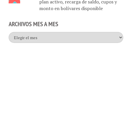
monto en bolívares disponible
ARCHIVOS MES A MES
Archivos
mes
a
mes