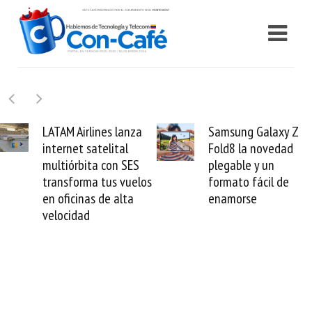
Samsung Galaxy Z
Cashea levanta 10
Fold8 la novedad
millones de dólares
plegable y un
valida el crédito del
s
formato fácil de
venezolano ante el
enamorse
mundo