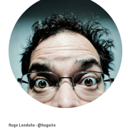
Hugo Londoño - @huguito