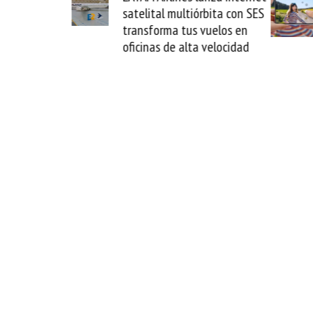
 Guaira y
satelital multiórbita con SES
fin del
transforma tus vuelos en
oficinas de alta velocidad