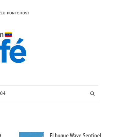
004
El buque Wave Sentinel
Uber 