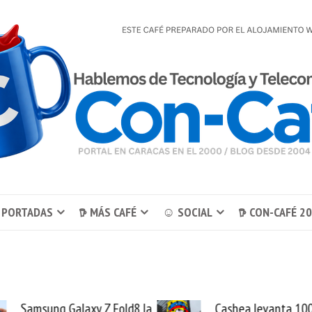
 PORTADAS
𖠚 MÁS CAFÉ
☺ SOCIAL
𖠚 CON-CAFÉ 2
Samsung Galaxy Z Fold8 la
Cashea levanta 100