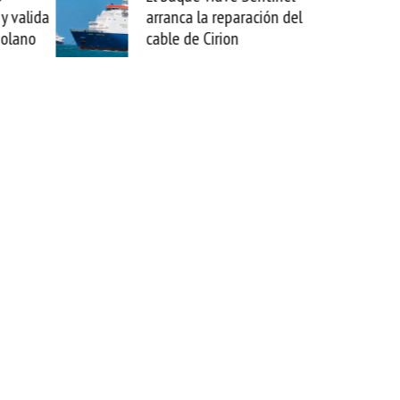
valida
arranca la reparación del
sabe
ano
cable de Cirion
mejo
esta