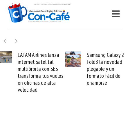
Airlines lanza
Samsung Galaxy Z
Cash
et satelital
Fold8 la novedad
mill
rbita con SES
plegable y un
valid
forma tus vuelos
formato fácil de
vene
cinas de alta
enamorse
mun
idad