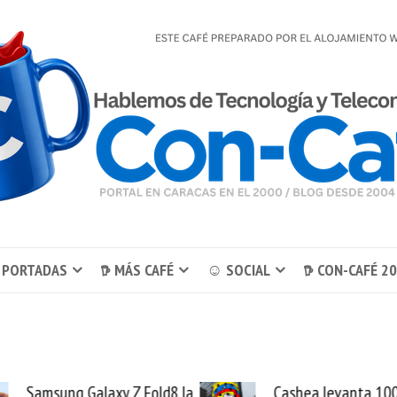
 PORTADAS
𖠚 MÁS CAFÉ
☺ SOCIAL
𖠚 CON-CAFÉ 2
axy Z Fold8 la
Cashea levanta 100