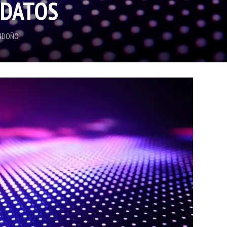
 DATOS
NDOÑO