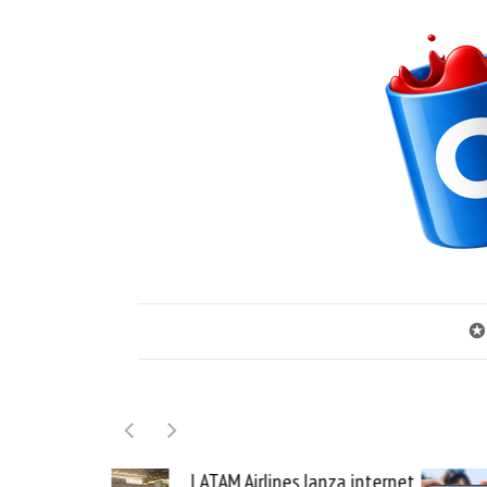
✪
LATAM Airlines lanza internet
Samsung Gal