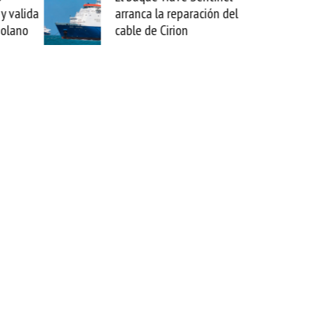
arranca la reparación del
sabemos todo lo q
cable de Cirion
mejorar tecnológi
esta movida