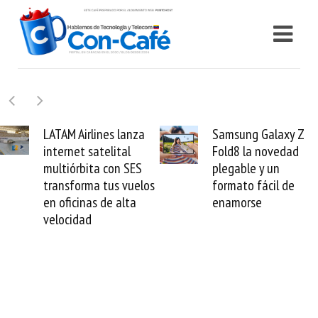
Samsung Galaxy Z
Cashea levanta 100
Fold8 la novedad
millones de dólares y
plegable y un
valida el crédito del
formato fácil de
venezolano ante el
enamorse
mundo