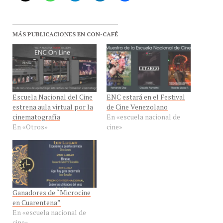
MÁS PUBLICACIONES EN CON-CAFÉ
Escuela Nacional del Cine
ENC estará en el Festival
estrena aula virtual por la
de Cine Venezolano
cinematografía
En «escuela nacional de
En «Otros»
cine»
Ganadores de “Microcine
en Cuarentena”
En «escuela nacional de
cine»