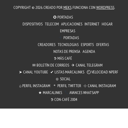
COPYRIGHT © 2026. CREADO POR
MEKS
. FUNCIONA CON
WORDPRESS
.
✪ PORTADAS
DISPOSITIVOS
TELECOM
APLICACIONES
INTERNET
HOGAR
EMPRESAS
PORTADAS
CREADORES
TECNOLOGIAS
ESPORTS
OFERTAS
NOTAS DE PRENSA
AGENDA
𖠚 MÁS CAFÉ
✉︎ BOLETÍN DE CORREOS
✈ CANAL TELEGRAM
➤ CANAL YOUTUBE
✔ LISTAS MARCALINKS
⏲︎ VELOCIDAD NPERF
☺ SOCIAL
⌂ PERFIL INSTAGRAM
＊ PERFIL TWITTER
⊹ CANAL INSTAGRAM
★ MARCALINKS
AVANCES WHATSAPP
𖠚 CON-CAFÉ 2004