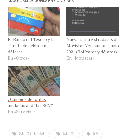
El Banco del Tesoro y la
Nueva tarifa Extradatos de
Tarjeta de debito en
Movistar Venezuela – Junio
dólares
2021 (Bolívares y dólares)
En «Otros»
En «Movistar»
¿Cambios de tarifas
ancladas al dólar BCV?
En «Servicios»
BANCO CENTRAL
BANCOS
BCV
CONTROL DE CAMBIO
DOLARES