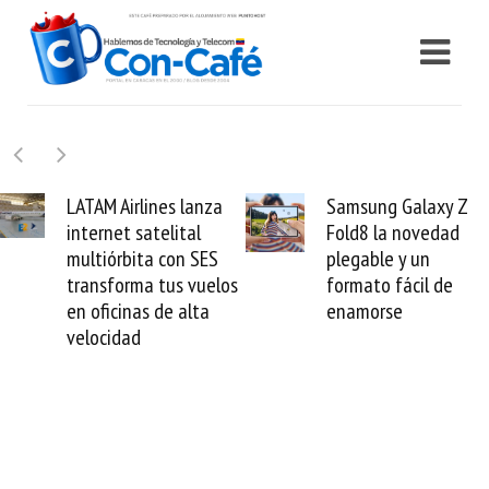
Samsung Galaxy Z
Cashea levanta 100
Fold8 la novedad
millones de dólares y
plegable y un
valida el crédito del
formato fácil de
venezolano ante el
enamorse
mundo