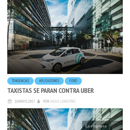
TENDENCIAS
APLICACIONES
FORD
TAXISTAS SE PARAN CONTRA UBER
10.MAYO.2017
POR
HUGO LONDOÑO
La empresa
nuTonomy
en