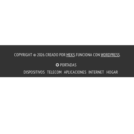
COPYRIGHT © 2026. CREADO POR
MEKS
. FUNCIONA CON
WORDPRESS
.
✪ PORTADAS
DISPOSITIVOS
TELECOM
APLICACIONES
INTERNET
HOGAR
EMPRESAS
PORTADAS
✪ PORTADAS
CREADORES
TECNOLOGIAS
ESPORTS
OFERTAS
𖠚 MÁS CAFÉ
NOTAS DE PRENSA
AGENDA
☺ SOCIAL
𖠚 MÁS CAFÉ
✉︎ BOLETÍN DE CORREOS
✈ CANAL TELEGRAM
𖠚 CON-CAFÉ 2004
➤ CANAL YOUTUBE
✔ LISTAS MARCALINKS
⏲︎ VELOCIDAD NPERF
☺ SOCIAL