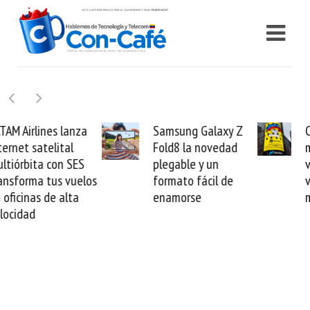
Samsung Galaxy Z
Cashea levanta 100
Fold8 la novedad
millones de dólares y
plegable y un
valida el crédito del
formato fácil de
venezolano ante el
enamorse
mundo