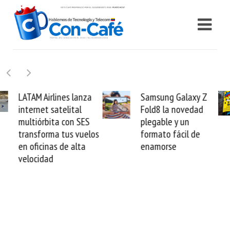
Samsung Galaxy Z
Cashea levanta 100
Fold8 la novedad
millones de dólares y
plegable y un
valida el crédito del
formato fácil de
venezolano ante el
enamorse
mundo