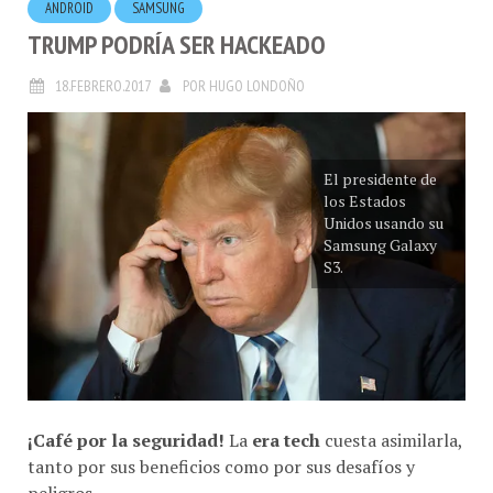
TRUMP PODRÍA SER HACKEADO
18.FEBRERO.2017
POR
HUGO LONDOÑO
El presidente de
los Estados
Unidos usando su
Samsung Galaxy
S3.
¡Café por la seguridad!
La
era tech
cuesta asimilarla,
tanto por sus beneficios como por sus desafíos y
peligros.