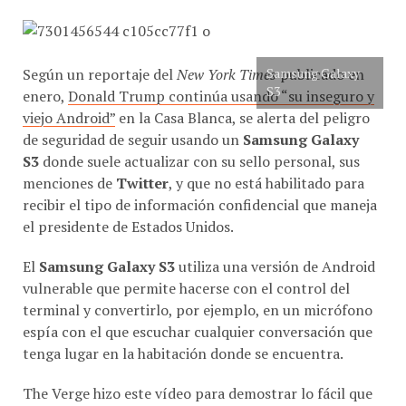
Según un reportaje del
New York Times
Samsung Galaxy
publicado en
S3
enero,
Donald Trump continúa usando “su inseguro y
viejo Android”
en la Casa Blanca, se alerta del peligro
de seguridad de seguir usando un
Samsung Galaxy
S3
donde suele actualizar con su sello personal, sus
menciones de
Twitter
, y que no está habilitado para
recibir el tipo de información confidencial que maneja
el presidente de Estados Unidos.
El
Samsung Galaxy S3
utiliza una versión de Android
vulnerable que permite hacerse con el control del
terminal y convertirlo, por ejemplo, en un micrófono
espía con el que escuchar cualquier conversación que
tenga lugar en la habitación donde se encuentra.
The Verge hizo este vídeo para demostrar lo fácil que
puede ser hackear el teléfono del presidente: