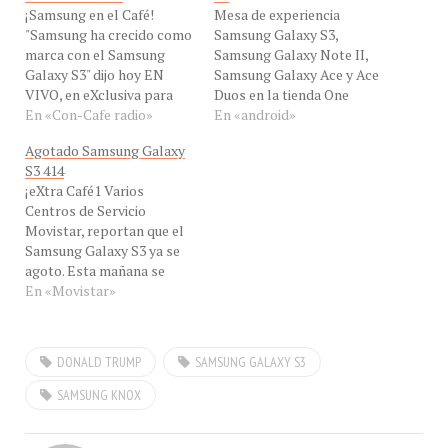
"Samsung ha crecido como
Samsung Galaxy S3,
marca con el Samsung
Samsung Galaxy Note II,
Galaxy S3" dijo hoy EN
Samsung Galaxy Ace y Ace
VIVO, en eXclusiva para
Duos en la tienda One
Con-Cafe, nuestro invitado
En «Con-Cafe radio»
Store, local M24 Nivel
En «android»
el Sr. Luis Cobo,
Miranda, CC hotel Lido, en
Agotado Samsung Galaxy
vicepresidente de la
Caracas. Foto tomada con
S3 414
división mobile de
mi iPhone 5 ¡Café
¡eXtra Café1 Varios
Samsung Electronics de
caraqueño! Visitando la
Centros de Servicio
Venezuela y
tienda One Store, local
Movistar, reportan que el
vicepresidente
M24 Nivel Miranda, CC
Samsung Galaxy S3 ya se
corporativo de Samsung
hotel Lido,…
agoto. Esta mañana se
Electronics para América
lanzó la oferta del
En «Movistar»
Latina, desde Nueva York,
Samsung Galaxy S3 a un
…
precio para Prepago de Bs.
5.799 y en PostPago a 18
DONALD TRUMP
SAMSUNG GALAXY S3
meses Bs. 4.639. Todos los
Centro de Servicio lo
SAMSUNG KNOX
ofrecieron a…
¿Samsung censura a