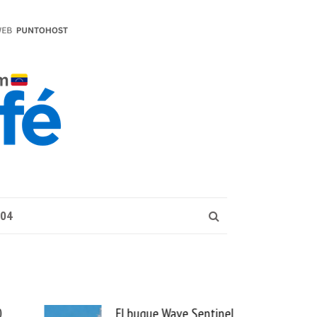
004
ve Sentinel
Uber se lleva PedidosYa y