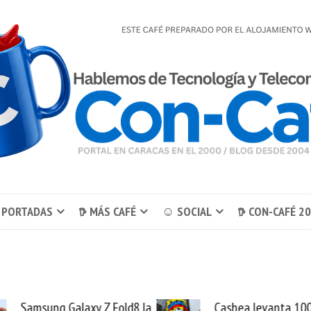
 PORTADAS
𖠚 MÁS CAFÉ
☺ SOCIAL
𖠚 CON-CAFÉ 2
Cashea levanta 100
El buque Wa