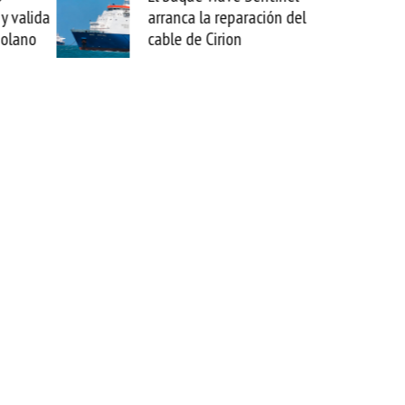
eparación del
sabemos todo lo que puede
ion
mejorar tecnológicamente
esta movida