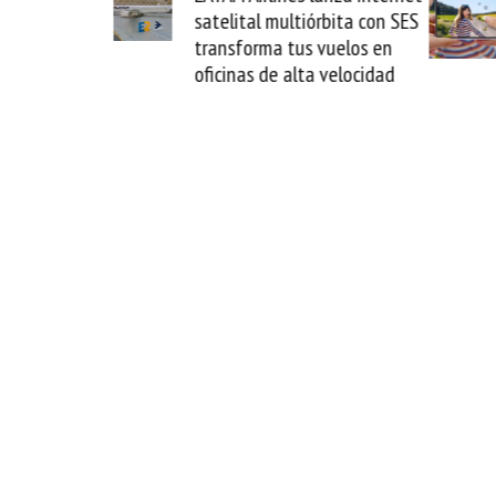
multiórbita con SES
novedad plegable y un
a tus vuelos en
formato fácil de enamorse
e alta velocidad