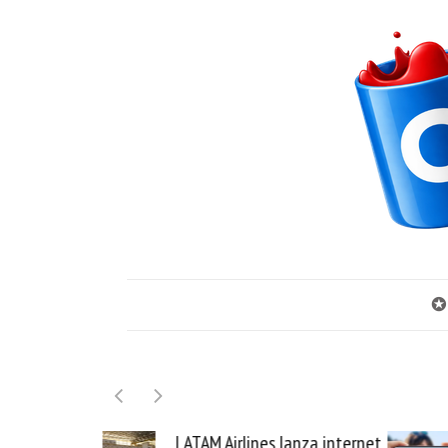
✪
ines lanza internet
Samsung Galaxy Z Fold8 la