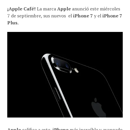
¡Apple Café!
La marca
Apple
anunció este miércoles
7 de septiembre, sus nuevos el
iPhone 7
y el
iPhone 7
Plus.
Apple
califica a este
iPhone
más increíble y avanzado