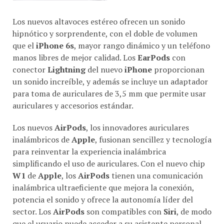
Los nuevos altavoces estéreo ofrecen un sonido
hipnótico y sorprendente, con el doble de volumen
que el
iPhone 6s
, mayor rango dinámico y un teléfono
manos libres de mejor calidad. Los
EarPods
con
conector
Lightning
del nuevo
iPhone
proporcionan
un sonido increíble, y además se incluye un adaptador
para toma de auriculares de 3,5 mm que permite usar
auriculares y accesorios estándar.
Los nuevos
AirPods
, los innovadores auriculares
inalámbricos de
Apple
, fusionan sencillez y tecnología
para reinventar la experiencia inalámbrica
simplificando el uso de auriculares. Con el nuevo chip
W1
de
Apple
, los
AirPods
tienen una comunicación
inalámbrica ultraeficiente que mejora la conexión,
potencia el sonido y ofrece la autonomía líder del
sector. Los
AirPods
son compatibles con
Siri
, de modo
que el usuario puede acceder a su asistente personal