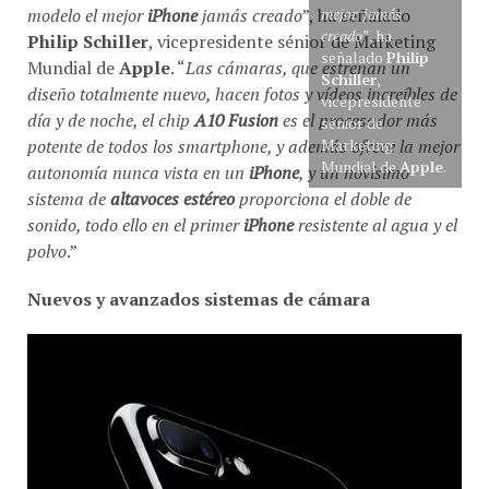
modelo el mejor
iPhone
jamás creado
”, ha señalado
mejor jamás
creado
”, ha
Philip Schiller
, vicepresidente sénior de Marketing
señalado
Philip
Mundial de
Apple
. “
Las cámaras, que estrenan un
Schiller
,
diseño totalmente nuevo, hacen fotos y vídeos increíbles de
vicepresidente
día y de noche, el chip
A10 Fusion
es el procesador más
sénior de
potente de todos los smartphone, y además ofrece la mejor
Marketing
Mundial de
Apple
.
autonomía nunca vista en un
iPhone
, y un novísimo
sistema de
altavoces estéreo
proporciona el doble de
sonido, todo ello en el primer
iPhone
resistente al agua y el
polvo
.”
Nuevos y avanzados sistemas de cámara