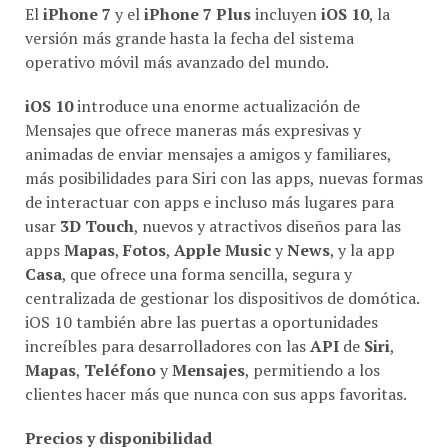
El
iPhone 7
y el
iPhone 7 Plus
incluyen
iOS 10
, la
versión más grande hasta la fecha del sistema
operativo móvil más avanzado del mundo.
iOS 10
introduce una enorme actualización de
Mensajes que ofrece maneras más expresivas y
animadas de enviar mensajes a amigos y familiares,
más posibilidades para Siri con las apps, nuevas formas
de interactuar con apps e incluso más lugares para
usar
3D Touch
, nuevos y atractivos diseños para las
apps
Mapas
,
Fotos
,
Apple Music
y
News
, y la app
Casa
, que ofrece una forma sencilla, segura y
centralizada de gestionar los dispositivos de domótica.
iOS 10 también abre las puertas a oportunidades
increíbles para desarrolladores con las
API
de
Siri
,
Mapas
,
Teléfono
y
Mensajes
, permitiendo a los
clientes hacer más que nunca con sus apps favoritas.
Precios y disponibilidad