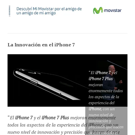
La Innovación en el iPhone 7
“
El
iPhone 7
y el
iPhone 7 Plus
mejoran
enormemente todos
los aspectos de la
experiencia del
iPhone
, con un
nuevo nivel de
“
El
iPhone 7
y el
iPhone 7 Plus
mejoran enormemente
innovación y
todos los aspectos de la experiencia del iPhone, con un
precisión que hacen
nuevo nivel de innovación y precisión que hacen de este
de este modelo el