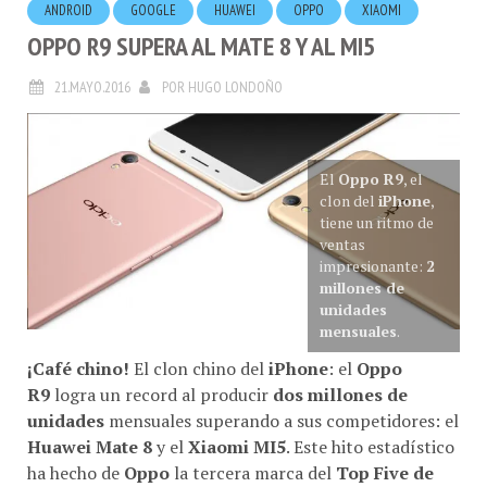
OPPO R9 SUPERA AL MATE 8 Y AL MI5
21.MAYO.2016
POR
HUGO LONDOÑO
El
Oppo R9
, el
clon del
iPhone
,
tiene un ritmo de
ventas
impresionante:
2
millones de
unidades
mensuales
.
¡Café chino!
El clon chino del
iPhone
: el
Oppo
R9
logra un record al producir
dos millones de
unidades
mensuales superando a sus competidores: el
Huawei Mate 8
y el
Xiaomi MI5
. Este hito estadístico
ha hecho de
Oppo
la tercera marca del
Top Five de
Smartphone
a nivel global en el Q1 2016. Ver:
Q1 16 ·