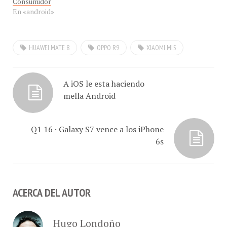
HUAWEI MATE 8
OPPO R9
XIAOMI MI5
A iOS le esta haciendo
mella Android
Q1 16 · Galaxy S7 vence a los iPhone
6s
ACERCA DEL AUTOR
Hugo Londoño