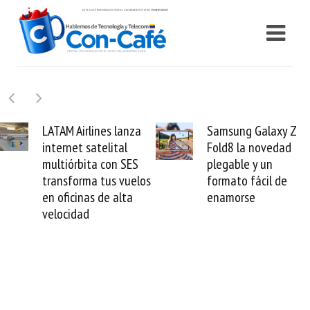
Samsung Galaxy Z
Cashea levanta 100
Fold8 la novedad
millones de dólares y
plegable y un
valida el crédito del
formato fácil de
venezolano ante el
enamorse
mundo