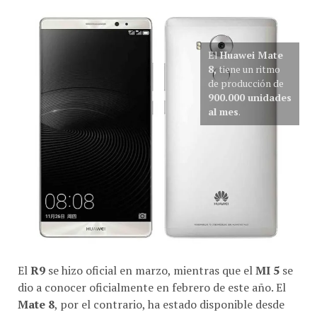
El
Huawei Mate
8,
tiene un ritmo
de producción de
900.000 unidades
al mes
.
El
R9
se hizo oficial en marzo, mientras que el
MI 5
se
dio a conocer oficialmente en febrero de este año. El
Mate 8
, por el contrario, ha estado disponible desde
noviembre del año pasado.