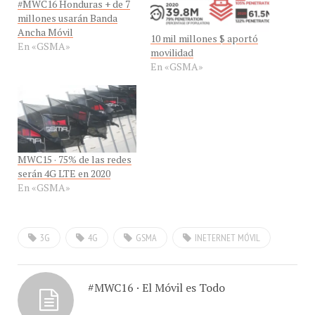
#MWC16 Honduras + de 7
millones usarán Banda
Ancha Móvil
10 mil millones $ aportó
En «GSMA»
movilidad
En «GSMA»
MWC15 · 75% de las redes
serán 4G LTE en 2020
En «GSMA»
3G
4G
GSMA
INETERNET MÓVIL
#MWC16 · El Móvil es Todo