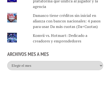
plataforma que unifica al jugador y la
agencia
Damasco tiene créditos sin inicial en
alianza con bancos nacionales: 4 pasos
para usar Da más cuotas (Da+Cuotas)
Komvii vs. Hotmart: Dedicado a
creadores y emprendedores
ARCHIVOS MES A MES
Archivos
mes
a
mes