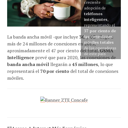
creciente
adopción de
teléfonos
inteligentes
,
representando el
37 por ciento de
La banda ancha móvil -que incluye
3G
y
4G
– llegó a
las conexiones
móviles totales
más de 24 millones de conexiones en 2015,
de las operadoras
aproximadamente el 47 por ciento del total.
GSMA
de este país
Intelligence
prevé que para 2020, las conexiones de
banda ancha móvil
llegarán a
45 millones
, lo que
representará el
70 por ciento
del total de conexiones
móviles.
ElAcceso A Internet Más Económico