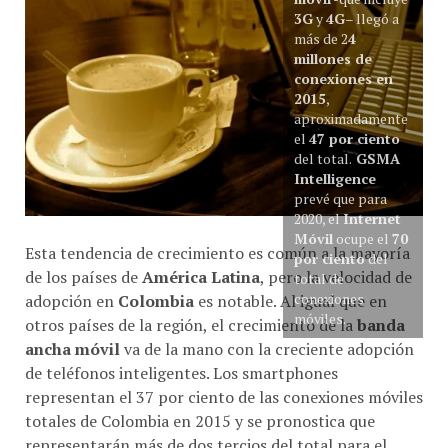
3G
y
4G
– llegó a
más de 2
4
millones de
conexiones en
2015
,
aproximadamente
el
47 por ciento
del total.
GSMA
Intelligence
prevé que para
2020, el
Internet
Móvil
ocupe el
70
Esta tendencia de crecimiento es común a la mayoría
por ciento
del
de los países de
América Latina
, pero la velocidad de
total de
conexiones
adopción en
Colombia
es notable. Al igual que en
móviles.
otros países de la región, el crecimiento de la
banda
ancha móvil
va de la mano con la creciente adopción
de teléfonos inteligentes. Los smartphones
representan el 37 por ciento de las conexiones móviles
totales de Colombia en 2015 y se pronostica que
representarán más de dos tercios del total para el