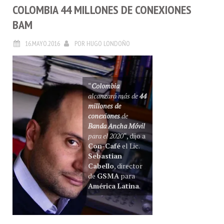
COLOMBIA 44 MILLONES DE CONEXIONES
BAM
16.MAYO.2016
POR
HUGO LONDOÑO
“
Colombia
alcanzará más de
44
millones de
conexiones
de
Banda Ancha Móvil
para el 2020
“, dijo a
Con-Café
el Lic.
Sebastian
Cabello
, director
de
GSMA
para
América Latina
.