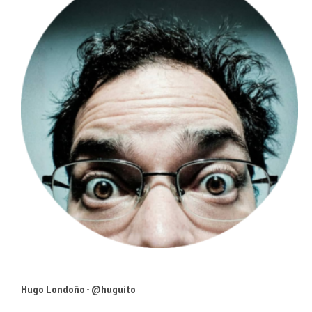
Hugo Londoño - @huguito