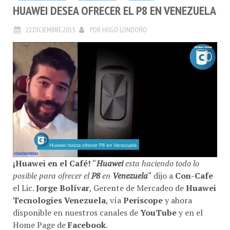
HUAWEI DESEA OFRECER EL P8 EN VENEZUELA
22.DICIEMBRE.2015
POR
HUGO LONDOÑO
¡Huawei en el Café!
“
Huawei
esta haciendo todo lo
posible para ofrecer el
P8
en
Venezuela
“ dijo a
Con-Cafe
el Lic.
Jorge Bolívar
, Gerente de Mercadeo de
Huawei
Tecnologies Venezuela
, vía
Periscope
y ahora
disponible en nuestros canales de
YouTube
y en el
Home Page de
Facebook
.