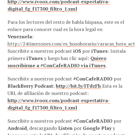
http://www.ivoox.com/podcast-expectativa-
digital_fg_f17300_filtro_1.xml
Para los lectores del resto de habla hispana, este es el
enlace para conocer cual es la hora legal en
Venezuela
:
http://24timezones.com/es_husohorario/caracas_hora_ac
Suscribite a nuestros podcast
iOS
por
iTunes
: Instala
primero
iTunes
y luego has clic aquí:
Quiero
suscribirme a #ConCafeRADIO vía iTunes
.
Suscribite a nuestros podcast
#ConCafeRADIO
por
BlackBerry Podcast
:
http://bit.ly/ITdzFh
Esta es la
URL de afiliación de nuestro podcast:
http://www.ivoox.com/podcast-expectativa-
digital_fg_f17300_filtro_1.xml
Suscribite a nuestros podcast
#ConCafeRADIO
por
Android
, descargando
Listen
por
Google Play
y
luego usa esta la URL de afiliación de nuestro podcast: