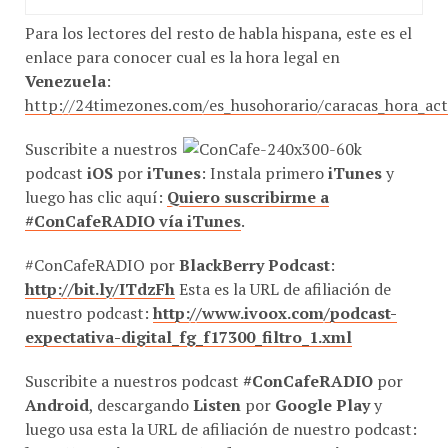
Para los lectores del resto de habla hispana, este es el
enlace para conocer cual es la hora legal en
Venezuela
:
http://24timezones.com/es_husohorario/caracas_hora_ac
Suscribite a nuestros
podcast
iOS
por
iTunes
: Instala primero
iTunes
y
luego has clic aquí:
Quiero suscribirme a
#ConCafeRADIO vía iTunes
.
#ConCafeRADIO por
BlackBerry Podcast
:
http://bit.ly/ITdzFh
Esta es la URL de afiliación de
nuestro podcast:
http://www.ivoox.com/podcast-
expectativa-digital_fg_f17300_filtro_1.xml
Suscribite a nuestros podcast
#ConCafeRADIO
por
Android
, descargando
Listen
por
Google Play
y
luego usa esta la URL de afiliación de nuestro podcast: