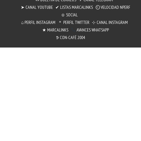
➤ CANAL YOUTUBE
✔ LISTAS MARCALINKS
⏲︎ VELOCIDAD NPERF
☺ SOCIAL
⌂ PERFIL INSTAGRAM
＊ PERFIL TWITTER
⊹ CANAL INSTAGRAM
★ MARCALINKS
AVANCES WHATSAPP
𖠚 CON-CAFÉ 2004