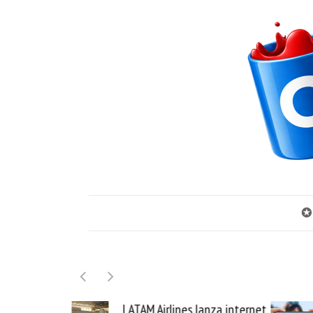
✪
LATAM Airlines lanza internet
Samsung Galaxy 