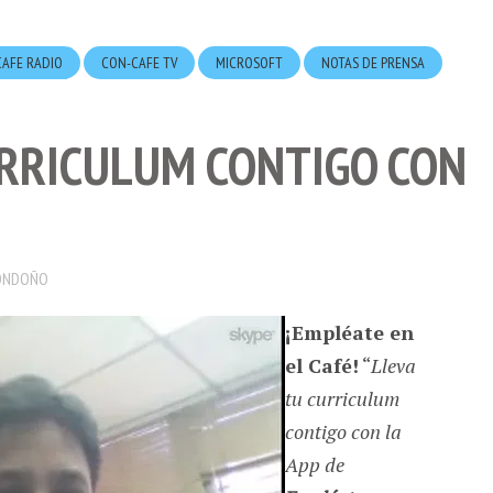
AFE RADIO
CON-CAFE TV
MICROSOFT
NOTAS DE PRENSA
URRICULUM CONTIGO CON
ONDOÑO
¡Empléate en
el Café!
“
Lleva
tu curriculum
contigo con la
App de