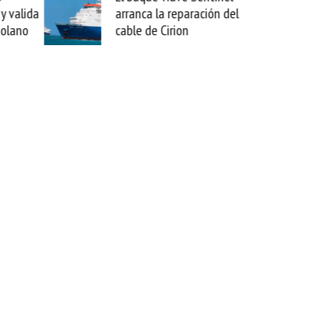
arranca la reparación del
sabemos todo lo que p
cable de Cirion
mejorar tecnológicame
esta movida