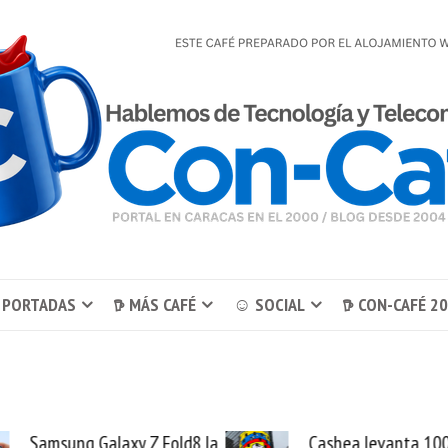
 PORTADAS
𖠚 MÁS CAFÉ
☺ SOCIAL
𖠚 CON-CAFÉ 2
Z Fold8 la
Cashea levanta 100