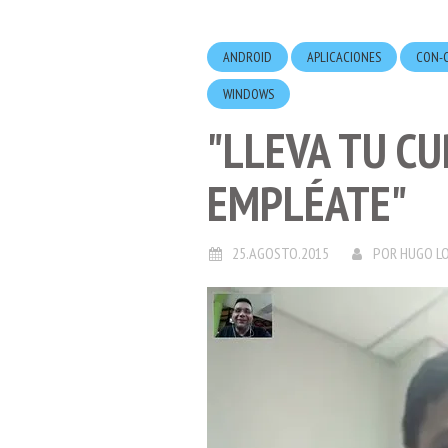
ANDROID
APLICACIONES
CON-C
WINDOWS
"LLEVA TU C
EMPLÉATE"
25.AGOSTO.2015
POR
HUGO L