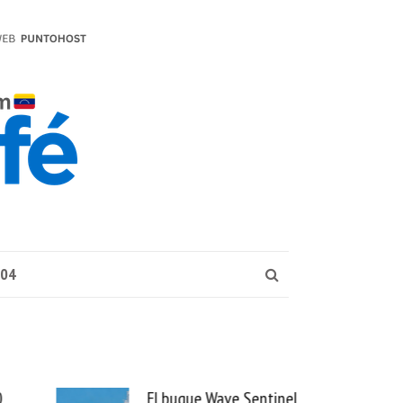
004
El buque Wave Sentinel
Uber se lleva PedidosYa