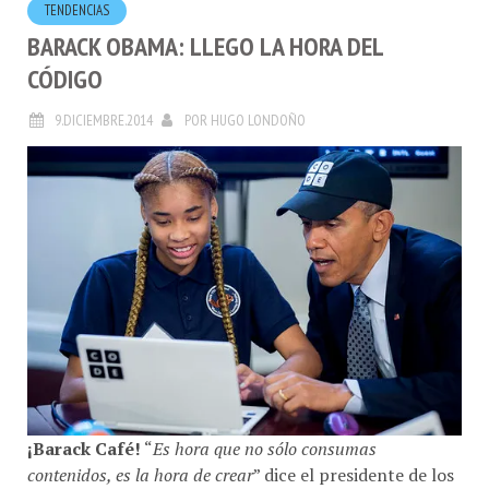
BARACK OBAMA: LLEGO LA HORA DEL
CÓDIGO
9.DICIEMBRE.2014
POR
HUGO LONDOÑO
¡Barack Café!
“
Es hora que no sólo consumas
contenidos, es la hora de crear
” dice el presidente de los
Estados Unidos
en una campaña que esta