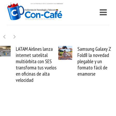
Samsung Galaxy Z
Cashea levanta 100
Fold8 la novedad
millones de dólares 
plegable y un
valida el crédito del
s
formato fácil de
venezolano ante el
enamorse
mundo