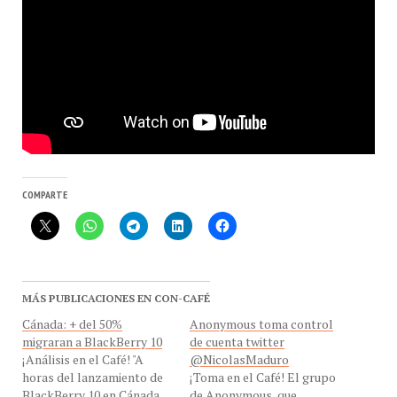
COMPARTE
MÁS PUBLICACIONES EN CON-CAFÉ
Cánada: + del 50%
Anonymous toma control
migraran a BlackBerry 10
de cuenta twitter
¡Análisis en el Café! "A
@NicolasMaduro
horas del lanzamiento de
¡Toma en el Café! El grupo
BlackBerry 10 en Cánada,
de Anonymous, que
50% de usuarios actuales
defiende las transparencia