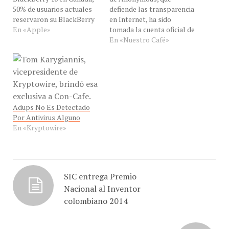
reservaron su BlackBerry
en Internet, ha sido
10" reporta EN VIVO el
En «Apple»
tomada la cuenta oficial de
Ing. Jesús Marquez, desde
Twitter del presidente
En «Nuestro Café»
Maracay, Venezuela, para
encargado, ahora electo,
hablarnos de la aceptación
Nicolás Maduro, durante
del BlackBerry Z10 en
la jornada electoral que se
Cánada y Reino Unido, del
celebra en Venezuela para
iPhone 5 y de las…
elegir al nuevo presidente.
La cuenta de esta red
Adups No Es Detectado
social Lulzsecperu…
Por Antivirus Alguno
En «Kryptowire»
SIC entrega Premio
Nacional al Inventor
colombiano 2014
2015: Publicidad de medios digitales